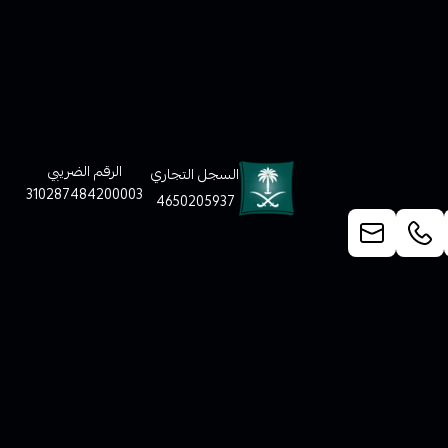
لعملاء
الرقم الضريبي
السجل التجاري
310287484200003
4650205937