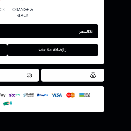
ACK
ORANGE &
BLACK
السعر
إضافة ملاحظة
العروض والشحن مجاني
شحن سريع في ن
اسحب و افلت ال
استعراض