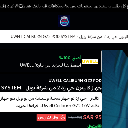
كل طلب واستبدلها بمنتجات مجانية ومكافآت قم بالنقر هناء
🎉 كود (فيب) خصم 7% على جميع المنتجات حتى المخفضة مسبقًا 
فيب المدينة
ن شركة يويل - UWELL CALIBURN GZ2 POD SYSTEM
أصلي 100%
اضغط هنا للمزيد من ماركة
UWELL
UWELL CALIBURN GZ2 POD
جهاز كاليبرن جي زد 2 من شركة يويل - UWELL CALIBURN GZ2 POD SYSTEM
كاليبرن جي زد تو جهاز سحبة وشيشة من يو ويل هو جهاز رائع
نظام Uwell Caliburn GZ2 17W...
قراءة المزيد
95 SAR
وفر
23 ر.س
118 SAR
متوفر