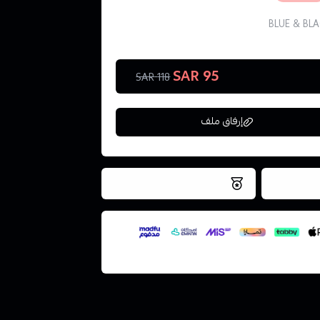
BLUE & BL
95 SAR
118 SAR
إرفاق ملف
فس اليوم
نتميز بلجودة والتخزين الامن
ملف هنا