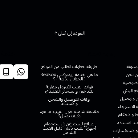
العودة إلى أعلى
روابط تهمك
خدمة ا
لمدونة
طريقة خطوات الطلب من الموقع
 نحن
ما هي خدمة ريدبوكس RedBox
( الخزائن الذكية ) ؟
صوصية
فوائد الفيب الكتروني مقارنة
ع البنكي
بلتدخين والسجائر التقليدي
وتوصيل
اوقات التوصيل والشحن
والاستلام
الاسترجاع
مقدمة شاملة حول الفيب: ما هو،
 والاحكام
وكيف يعمل؟
ند الاستلام
نصائح للمبتدئين في استخدام
أجهزة الفيب بأمان دليل الفيب
والاستفسارات
الشامل