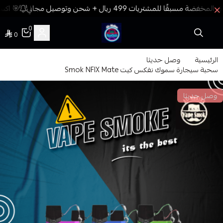
🎯 اكسب
0
0
فيب المدينة
الرئيسية
وصل حديثا
سحبة سيجارة سموك نفكس كيت Smok NFIX Mate
وصل حديثا