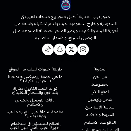
متجر فيب المدينة أفضل متجر بيع منتجات الفيب في
السعودية وخارج السعودية، حيث يقدم تشكيلة واسعة من
أجهزة الفيب، والنكهات ويتميز المتجر بخدماته المتنوعة، مثل
التوصيل السريع، والاسعار التنافسية
روابط تهمك
المدونة
طريقة خطوات الطلب من الموقع
من نحن
ما هي خدمة ريدبوكس RedBox
( الخزائن الذكية ) ؟
الخصوصية
فوائد الفيب الكتروني مقارنة
الدفع البنكي
بلتدخين والسجائر التقليدي
شحن وتوصيل
اوقات التوصيل والشحن
والاستلام
سياسة الاسترجاع
مقدمة شاملة حول الفيب: ما هو،
الشروط والاحكام
وكيف يعمل؟
الدفع عند الاستلام
نصائح للمبتدئين في استخدام
أجهزة الفيب بأمان دليل الفيب
التواصل والاستفسارات