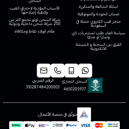
الشامل
اسئلة الشائعة والمتكررة
الأسباب المؤدية لاحتراق الفيب
وكيفية إصلاحها
ضمان الجودة والموثوقية
شركة الشحن اوتو تجمع اكثر من
متجر فيب الكتروني جملة في
200 شركة شحن داخلية ودولية
السعودية
نظام الولاء نقاط ومكافاة
سياسة الغاء طلب لمشتريات تابي
وتمارا او مدئ
الفرق بين السحبة و الشيشة
الالكترونية
خدمة العملاء
الرقم الضريبي
السجل التجاري
310287484200003
4650205937
موثّق في منصة الأعمال