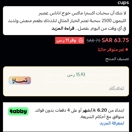
cups
لا شك أن سحبات اكسترا ماكس خوخ اناناس عصير
الليمون 2500 سحبة تعتبر الخيار المثالي لتلذذك بطعم منعش ولذيذ
في أي وقت من اليوم. بفضل...
قراءة المزيد
63.75 SAR
وفر
11 ر.س
75 SAR
غير متوفر حاليًا
تصنيف المنتج:
سحبات جاهزة
أو قسم فاتورتك بقيمة
على
4
دفعات
15.93 ر.س
بدون رسوم تأخير، متوافقة مع الشريعة الإسلامية
اعرف أكثر