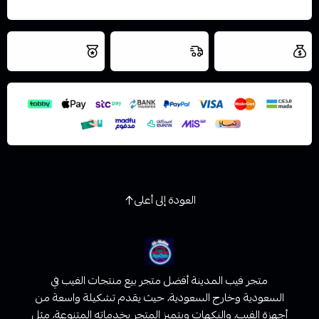
العروض والشحن
شحن سريع في نفس
نتميز بلجودة
مجاني
اليوم
اسحب و افلت الملف هنا
والتخزين الامن
استعراض
العودة إلى أعلى
متجر فيب المدينة أفضل متجر بيع منتجات الفيب في
السعودية وخارج السعودية، حيث يقدم تشكيلة واسعة من
أجهزة الفيب، والنكهات ويتميز المتجر بخدماته المتنوعة، مثل