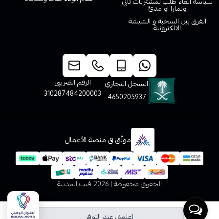
سياسة الغاء طلب لمشتريات تابي
وتمارا او مدئ
الفرق بين السحبة و الشيشة
الالكترونية
خدمة العملاء
الرقم الضريبي
السجل التجاري
310287484200003
4650205937
موثّق في منصة الأعمال
الحقوق محفوظة | 2026
فيب المدينة
اعلمني عند التوفر