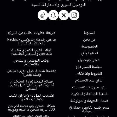
التوصيل السريع، والاسعار التنافسية
روابط تهمك
المدونة
طريقة خطوات الطلب من الموقع
من نحن
ما هي خدمة ريدبوكس RedBox
( الخزائن الذكية ) ؟
الخصوصية
فوائد الفيب الكتروني مقارنة
الدفع البنكي
بلتدخين والسجائر التقليدي
شحن وتوصيل
اوقات التوصيل والشحن
والاستلام
سياسة الاسترجاع
مقدمة شاملة حول الفيب: ما هو،
الشروط والاحكام
وكيف يعمل؟
الدفع عند الاستلام
نصائح للمبتدئين في استخدام
أجهزة الفيب بأمان دليل الفيب
التواصل والاستفسارات
الشامل
اسئلة الشائعة والمتكررة
الأسباب المؤدية لاحتراق الفيب
وكيفية إصلاحها
ضمان الجودة والموثوقية
شركة الشحن اوتو تجمع اكثر من
متجر فيب الكتروني جملة في
200 شركة شحن داخلية ودولية
السعودية
نظام الولاء نقاط ومكافاة