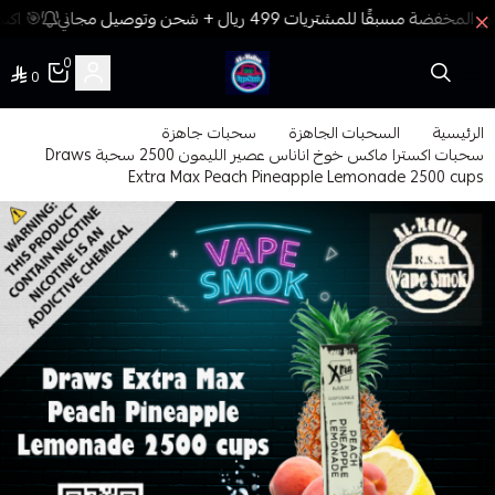
🎯 اكسب
0
0
فيب المدينة
الرئيسية
السحبات الجاهزة
سحبات جاهزة
سحبات اكسترا ماكس خوخ اناناس عصير الليمون 2500 سحبة Draws
Extra Max Peach Pineapple Lemonade 2500 cups