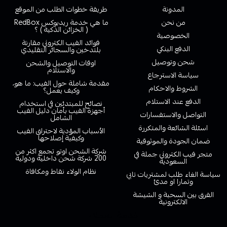
المدونة
طريقة خطوات الطلب من الموقع
من نحن
ما هي خدمة ريدبوكس RedBox
( الخزائن الذكية ) ؟
الخصوصية
فوائد الفيب الكتروني مقارنة
الدفع البنكي
بلتدخين والسجائر التقليدي
شحن وتوصيل
اوقات التوصيل والشحن
والاستلام
سياسة الاسترجاع
مقدمة شاملة حول الفيب: ما هو،
الشروط والاحكام
وكيف يعمل؟
الدفع عند الاستلام
نصائح للمبتدئين في استخدام
أجهزة الفيب بأمان دليل الفيب
التواصل والاستفسارات
الشامل
اسئلة الشائعة والمتكررة
الأسباب المؤدية لاحتراق الفيب
وكيفية إصلاحها
ضمان الجودة والموثوقية
شركة الشحن اوتو تجمع اكثر من
متجر فيب الكتروني جملة في
200 شركة شحن داخلية ودولية
السعودية
نظام الولاء نقاط ومكافاة
سياسة الغاء طلب لمشتريات تابي
وتمارا او مدئ
الفرق بين السحبة و الشيشة
الالكترونية
خدمة العملاء