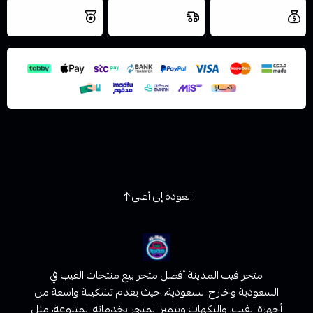
اسحب و افلت الملف هنا
العروض والشحن
شحن سريع في نفس
نتميز بلجودة
مجاني
اليوم
استعراض
والتخزين الامن
العودة إلى أعلى
متجر فيب المدينة أفضل متجر بيع منتجات الفيب في
السعودية وخارج السعودية، حيث يقدم تشكيلة واسعة من
أجهزة الفيب، والنكهات ويتميز المتجر بخدماته المتنوعة، مثل