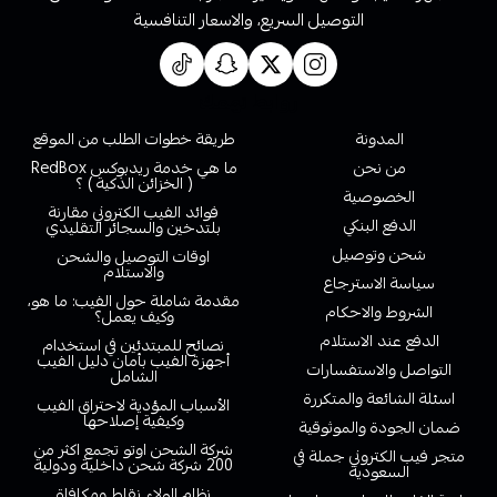
التوصيل السريع، والاسعار التنافسية
روابط تهمك
المدونة
طريقة خطوات الطلب من الموقع
من نحن
ما هي خدمة ريدبوكس RedBox
( الخزائن الذكية ) ؟
الخصوصية
فوائد الفيب الكتروني مقارنة
الدفع البنكي
بلتدخين والسجائر التقليدي
شحن وتوصيل
اوقات التوصيل والشحن
والاستلام
سياسة الاسترجاع
مقدمة شاملة حول الفيب: ما هو،
الشروط والاحكام
وكيف يعمل؟
الدفع عند الاستلام
نصائح للمبتدئين في استخدام
أجهزة الفيب بأمان دليل الفيب
التواصل والاستفسارات
الشامل
اسئلة الشائعة والمتكررة
الأسباب المؤدية لاحتراق الفيب
وكيفية إصلاحها
ضمان الجودة والموثوقية
شركة الشحن اوتو تجمع اكثر من
متجر فيب الكتروني جملة في
200 شركة شحن داخلية ودولية
السعودية
نظام الولاء نقاط ومكافاة