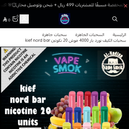
🎯 اكسب
0
0
فيب المدينة
الرئيسية
السحبات الجاهزة
سحبات جاهزة
سحبات الكيف نورد بار 4000 موش 20 نكوتين kief nord bar