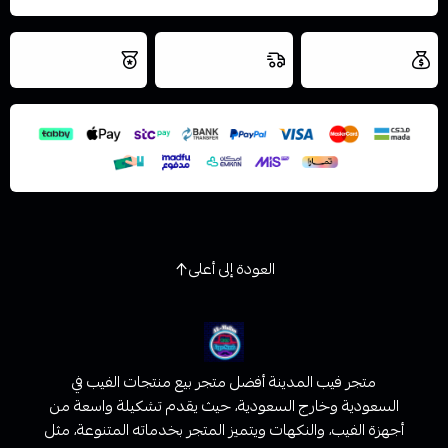
العروض والشحن
شحن سريع في نفس
نتميز بلجودة
مجاني
اليوم
اسحب و افلت الملف هنا
والتخزين الامن
استعراض
العودة إلى أعلى
متجر فيب المدينة أفضل متجر بيع منتجات الفيب في
السعودية وخارج السعودية، حيث يقدم تشكيلة واسعة من
أجهزة الفيب، والنكهات ويتميز المتجر بخدماته المتنوعة، مثل