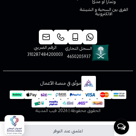
وتمارا او مدئ
الفرق بين السحبة و الشيشة
الالكترونية
خدمة العملاء
الرقم الضريبي
السجل التجاري
310287484200003
4650205937
موثّق في منصة الأعمال
الحقوق محفوظة | 2026
فيب المدينة
اعلمني عند التوفر