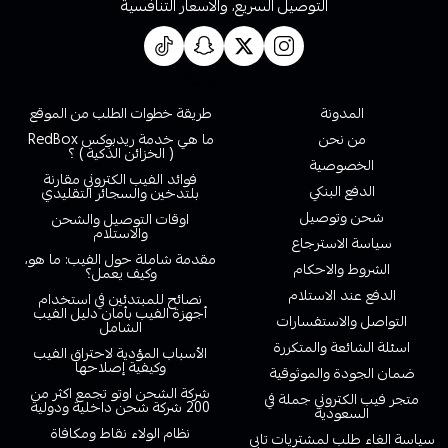
التوصيل السريع، والاسعار التنافسية
روابط تهمك
المدونة
طريقة خطوات الطلب من الموقع
من نحن
ما هي خدمة ريدبوكس RedBox
( الخزائن الذكية ) ؟
الخصوصية
فوائد الفيب الكتروني مقارنة
الدفع البنكي
بلتدخين والسجائر التقليدي
شحن وتوصيل
اوقات التوصيل والشحن
والاستلام
سياسة الاسترجاع
مقدمة شاملة حول الفيب: ما هو،
الشروط والاحكام
وكيف يعمل؟
الدفع عند الاستلام
نصائح للمبتدئين في استخدام
أجهزة الفيب بأمان دليل الفيب
التواصل والاستفسارات
الشامل
اسئلة الشائعة والمتكررة
الأسباب المؤدية لاحتراق الفيب
وكيفية إصلاحها
ضمان الجودة والموثوقية
شركة الشحن اوتو تجمع اكثر من
متجر فيب الكتروني جملة في
200 شركة شحن داخلية ودولية
السعودية
نظام الولاء نقاط ومكافاة
سياسة الغاء طلب لمشتريات تابي