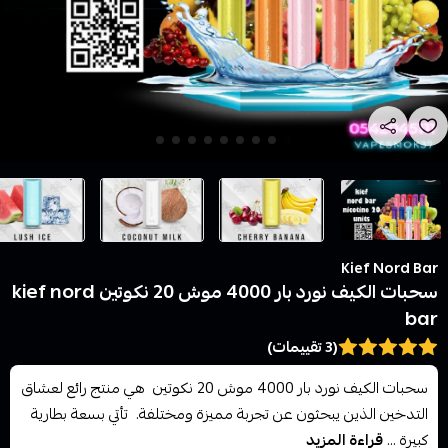
Kief Nord Bar
سحبات الكيف نورد بار 4000 موش 20 نكوتين kief nord
bar
(3 تقييمات)
سحبات الكيف نورد بار 4000 موش 20 نكوتين هي منتج رائع لعشاق
التدخين الذين يبحثون عن تجربة مميزة ومختلفة. تأتي بسعة بطارية
كبيرة ...
قراءة المزيد