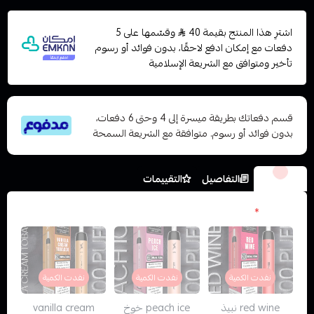
اشترِ هذا المنتج بقيمة 40
وقسّمها على 5
دفعات مع إمكان ادفع لاحقًا، بدون فوائد أو رسوم
تأخير ومتوافق مع الشريعة الإسلامية
قسم دفعاتك بطريقة ميسرة إلى 4 وحتى 6 دفعات،
بدون فوائد أو رسوم. متوافقة مع الشريعة السمحة
الخيارات
التفاصيل
التقييمات
النكهات
*
نفدت الكمية
نفدت الكمية
نفدت الكمية
red wine نبيذ
peach ice خوخ
vanilla cream