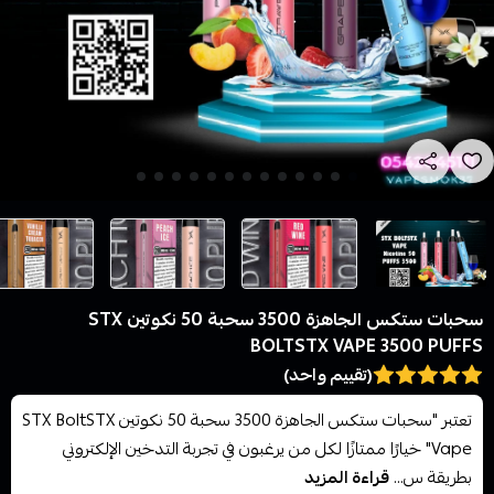
سحبات ستكس الجاهزة 3500 سحبة 50 نكوتين STX
BOLTSTX VAPE 3500 PUFFS
(تقييم واحد)
تعتبر "سحبات ستكس الجاهزة 3500 سحبة 50 نكوتين STX BoltSTX
Vape" خيارًا ممتازًا لكل من يرغبون في تجربة التدخين الإلكتروني
بطريقة س...
قراءة المزيد