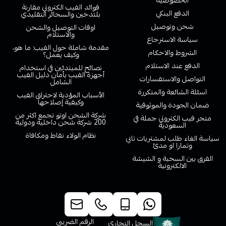
الخصوصية
فوائد الفيب الكتروني مقارنة
الدفع البنكي
بلتدخين والسجائر التقليدي
شحن وتوصيل
اوقات التوصيل والشحن
والاستلام
سياسة الاسترجاع
مقدمة شاملة حول الفيب: ما هو،
الشروط والاحكام
وكيف يعمل؟
الدفع عند الاستلام
نصائح للمبتدئين في استخدام
أجهزة الفيب بأمان دليل الفيب
التواصل والاستفسارات
الشامل
اسئلة الشائعة والمتكررة
الأسباب المؤدية لاحتراق الفيب
وكيفية إصلاحها
ضمان الجودة والموثوقية
شركة الشحن اوتو تجمع اكثر من
متجر فيب الكتروني جملة في
200 شركة شحن داخلية ودولية
السعودية
نظام الولاء نقاط ومكافاة
سياسة الغاء طلب لمشتريات تابي
وتمارا او مدئ
الفرق بين السحبة و الشيشة
الالكترونية
خدمة العملاء
الرقم الضريبي
السجل التجاري