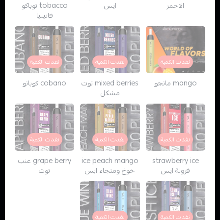
الاحمر
ايس
tobacco توباكو
فانيليا
نفدت الكمية
نفدت الكمية
نفدت الكمية
mango مانجو
mixed berries توت
cobano كوبانو
مشكل
نفدت الكمية
نفدت الكمية
نفدت الكمية
strawberry ice
ice peach mango
grape berry عنب
فرولة ايس
خوخ ومنجاء ايس
توت
نفدت الكمية
نفدت الكمية