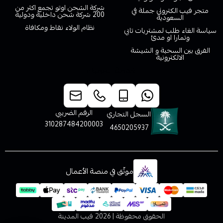
شركة الشحن اوتو تجمع اكثر من
متجر فيب الكتروني جملة في
200 شركة شحن داخلية ودولية
السعودية
نظام الولاء نقاط ومكافاة
سياسة الغاء طلب لمشتريات تابي
وتمارا او مدئ
الفرق بين السحبة و الشيشة
الالكترونية
خدمة العملاء
الرقم الضريبي
السجل التجاري
310287484200003
4650205937
موثّق في منصة الأعمال
الحقوق محفوظة | 2026
فيب المدينة