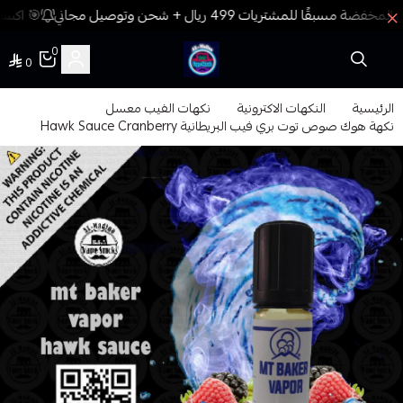
🎯 اكسب 
0
0
فيب المدينة
الرئيسية
النكهات الاكترونية
نكهات الفيب معسل
نكهة هوك صوص توت بري فيب البريطانية Hawk Sauce Cranberry