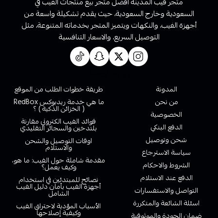
متجر فيب المدينة أفضل متجر بيع منتجات الفيب في
السعودية وخارج السعودية، حيث يقدم تشكيلة واسعة من
أجهزة الفيب، والنكهات ويتميز المتجر بخدماته المتنوعة، مثل
التوصيل السريع، والاسعار التنافسية
روابط تهمك
المدونة
طريقة خطوات الطلب من الموقع
من نحن
ما هي خدمة ريدبوكس RedBox
( الخزائن الذكية ) ؟
الخصوصية
فوائد الفيب الكتروني مقارنة
الدفع البنكي
بلتدخين والسجائر التقليدي
شحن وتوصيل
اوقات التوصيل والشحن
والاستلام
سياسة الاسترجاع
مقدمة شاملة حول الفيب: ما هو،
الشروط والاحكام
وكيف يعمل؟
الدفع عند الاستلام
نصائح للمبتدئين في استخدام
أجهزة الفيب بأمان دليل الفيب
التواصل والاستفسارات
الشامل
اسئلة الشائعة والمتكررة
الأسباب المؤدية لاحتراق الفيب
وكيفية إصلاحها
ضمان الجودة والموثوقية