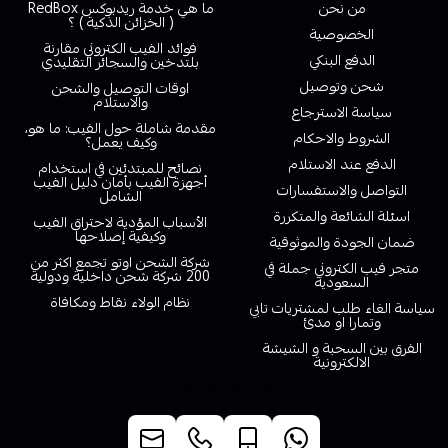
من نحن
ما هي خدمة ريدبوكس RedBox
( الخزائن الذكية ) ؟
الخصوصية
فوائد الفيب الكتروني مقارنة
الدفع البنكي
بلتدخين والسجائر التقليدي
شحن وتوصيل
اوقات التوصيل والشحن
والاستلام
سياسة الاسترجاع
مقدمة شاملة حول الفيب: ما هو،
الشروط والاحكام
وكيف يعمل؟
الدفع عند الاستلام
نصائح للمبتدئين في استخدام
أجهزة الفيب بأمان دليل الفيب
التواصل والاستفسارات
الشامل
اسئلة الشائعة والمتكررة
الأسباب المؤدية لاحتراق الفيب
وكيفية إصلاحها
ضمان الجودة والموثوقية
شركة الشحن اوتو تجمع اكثر من
متجر فيب الكتروني جملة في
200 شركة شحن داخلية ودولية
السعودية
نظام الولاء نقاط ومكافاة
سياسة الغاء طلب لمشتريات تابي
وتمارا او مدئ
الفرق بين السحبة و الشيشة
الالكترونية
خدمة العملاء