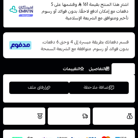
اشترِ هذا المنتج بقيمة 161
وقسّمها على 5
دفعات مع إمكان ادفع لاحقًا، بدون فوائد أو رسوم
تأخير ومتوافق مع الشريعة الإسلامية
قسم دفعاتك بطريقة ميسرة إلى 4 وحتى 6 دفعات،
بدون فوائد أو رسوم. متوافقة مع الشريعة السمحة
الخيارات
التفاصيل
التقييمات
إضافة ملاحظة
إرفاق ملف
العروض والشحن
شحن سريع في نفس
نتميز بلجودة
مجاني
اليوم
اسحب و افلت الملف هنا
والتخزين الامن
استعراض