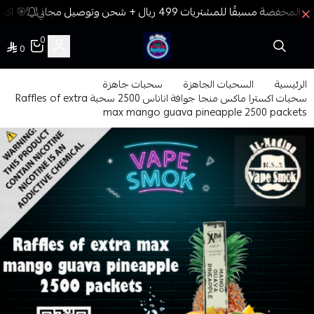
🎯 اكسب
0
0
فيب المدينة
الرئيسية
السحبات الجاهزة
سحبات جاهزة
سحبات اكسترا ماكس منجا جوافة اناناس 2500 سحبة Raffles of extra
max mango guava pineapple 2500 packets