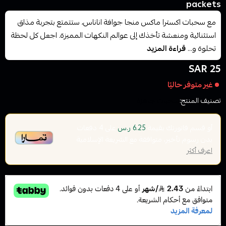
packets
مع سحبات اكسترا ماكس منجا جوافة اناناس، ستتمتع بتجربة مذاق
استثنائية ومنعشة تأخذك إلى عوالم النكهات المميزة. اجعل كل لحظة
تحلوة و...
قراءة المزيد
25 SAR
غير متوفر حاليًا
تصنيف المنتج:
سحبات جاهزة
أو قسم فاتورتك بقيمة
على
4
دفعات
6.25 ر.س
بدون رسوم تأخير، متوافقة مع الشريعة الإسلامية
اعرف أكثر