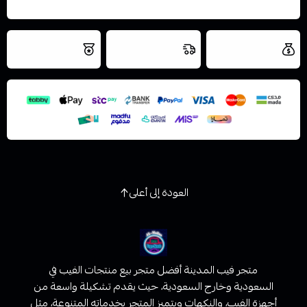
العروض والشحن
شحن سريع في نفس
نتميز بلجودة
مجاني
اليوم
اسحب و افلت الملف هنا
والتخزين الامن
استعراض
العودة إلى أعلى
متجر فيب المدينة أفضل متجر بيع منتجات الفيب في
السعودية وخارج السعودية، حيث يقدم تشكيلة واسعة من
أجهزة الفيب، والنكهات ويتميز المتجر بخدماته المتنوعة، مثل