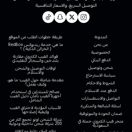
التوصيل السريع، والاسعار التنافسية
روابط تهمك
المدونة
طريقة خطوات الطلب من الموقع
من نحن
ما هي خدمة ريدبوكس RedBox
( الخزائن الذكية ) ؟
الخصوصية
فوائد الفيب الكتروني مقارنة
الدفع البنكي
بلتدخين والسجائر التقليدي
شحن وتوصيل
اوقات التوصيل والشحن
والاستلام
سياسة الاسترجاع
مقدمة شاملة حول الفيب: ما هو،
الشروط والاحكام
وكيف يعمل؟
الدفع عند الاستلام
نصائح للمبتدئين في استخدام
أجهزة الفيب بأمان دليل الفيب
التواصل والاستفسارات
الشامل
اسئلة الشائعة والمتكررة
الأسباب المؤدية لاحتراق الفيب
وكيفية إصلاحها
ضمان الجودة والموثوقية
شركة الشحن اوتو تجمع اكثر من
متجر فيب الكتروني جملة في
200 شركة شحن داخلية ودولية
السعودية
نظام الولاء نقاط ومكافاة