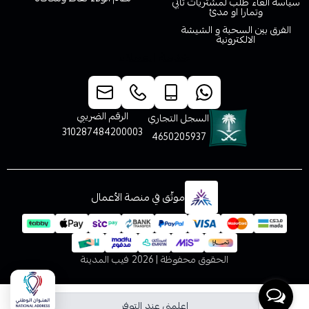
سياسة الغاء طلب لمشتريات تابي
وتمارا او مدئ
الفرق بين السحبة و الشيشة
الالكترونية
خدمة العملاء
الرقم الضريبي
السجل التجاري
310287484200003
4650205937
موثّق في منصة الأعمال
الحقوق محفوظة | 2026
فيب المدينة
اعلمني عند التوفر