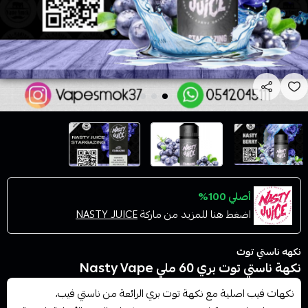
أصلي 100%
اضغط هنا للمزيد من ماركة
NASTY JUICE
نكهه ناستي توت
نكهة ناستي توت بري 60 ملي Nasty Vape
نكهات فيب اصلية مع نكهة توت بري الرائعة من ناستي فيب،