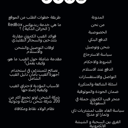
روابط تهمك
المدونة
طريقة خطوات الطلب من الموقع
من نحن
ما هي خدمة ريدبوكس RedBox
( الخزائن الذكية ) ؟
الخصوصية
فوائد الفيب الكتروني مقارنة
الدفع البنكي
بلتدخين والسجائر التقليدي
شحن وتوصيل
اوقات التوصيل والشحن
والاستلام
سياسة الاسترجاع
مقدمة شاملة حول الفيب: ما هو،
الشروط والاحكام
وكيف يعمل؟
الدفع عند الاستلام
نصائح للمبتدئين في استخدام
أجهزة الفيب بأمان دليل الفيب
التواصل والاستفسارات
الشامل
اسئلة الشائعة والمتكررة
الأسباب المؤدية لاحتراق الفيب
وكيفية إصلاحها
ضمان الجودة والموثوقية
شركة الشحن اوتو تجمع اكثر من
متجر فيب الكتروني جملة في
200 شركة شحن داخلية ودولية
السعودية
نظام الولاء نقاط ومكافاة
سياسة الغاء طلب لمشتريات تابي
وتمارا او مدئ
الفرق بين السحبة و الشيشة
الالكترونية