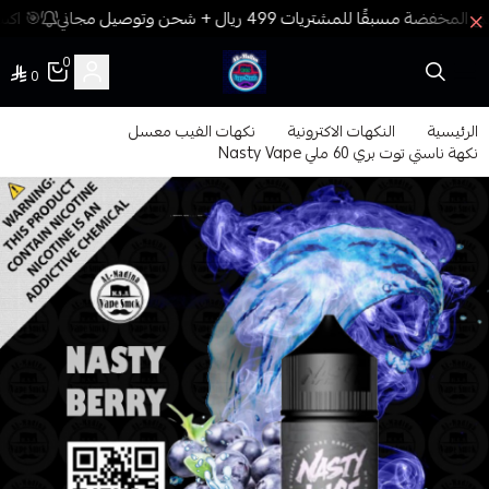
🎯 اكسب
0
0
فيب المدينة
الرئيسية
النكهات الاكترونية
نكهات الفيب معسل
نكهة ناستي توت بري 60 ملي Nasty Vape