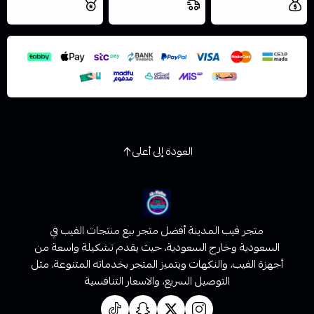
مجاني
اليوم
اسحب و افلت الملف هنا
والتخزين الامن
استعراض
العودة إلى أعلى
متجر فيب المدينة أفضل متجر بيع منتجات الفيب في
السعودية وخارج السعودية، حيث يقدم تشكيلة واسعة من
أجهزة الفيب، والنكهات ويتميز المتجر بخدماته المتنوعة، مثل
التوصيل السريع، والاسعار التنافسية