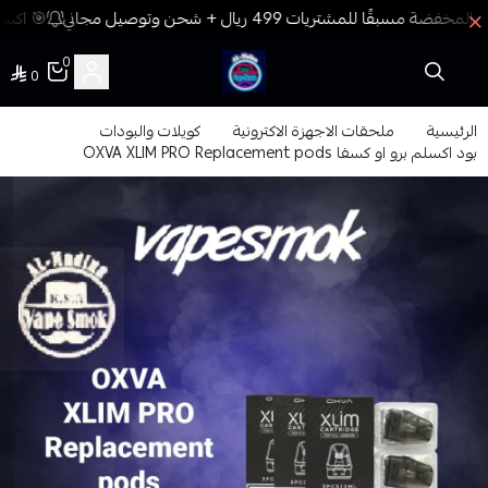
🎯 اكسب
0
0
فيب المدينة
الرئيسية
ملحقات الاجهزة الاكترونية
كويلات والبودات
بود اكسلم برو او كسفا OXVA XLIM PRO Replacement pods