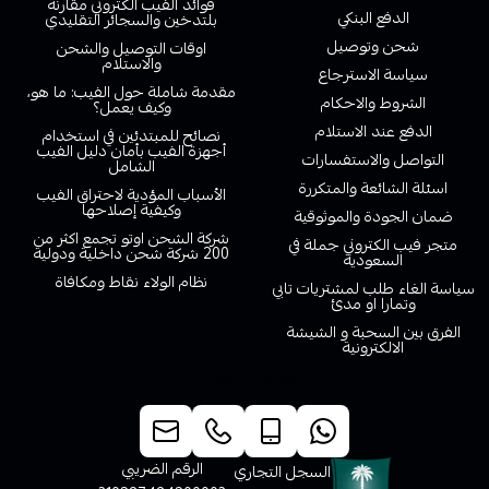
فوائد الفيب الكتروني مقارنة
الدفع البنكي
بلتدخين والسجائر التقليدي
شحن وتوصيل
اوقات التوصيل والشحن
والاستلام
سياسة الاسترجاع
مقدمة شاملة حول الفيب: ما هو،
الشروط والاحكام
وكيف يعمل؟
الدفع عند الاستلام
نصائح للمبتدئين في استخدام
أجهزة الفيب بأمان دليل الفيب
التواصل والاستفسارات
الشامل
اسئلة الشائعة والمتكررة
الأسباب المؤدية لاحتراق الفيب
وكيفية إصلاحها
ضمان الجودة والموثوقية
شركة الشحن اوتو تجمع اكثر من
متجر فيب الكتروني جملة في
200 شركة شحن داخلية ودولية
السعودية
نظام الولاء نقاط ومكافاة
سياسة الغاء طلب لمشتريات تابي
وتمارا او مدئ
الفرق بين السحبة و الشيشة
الالكترونية
خدمة العملاء
الرقم الضريبي
السجل التجاري