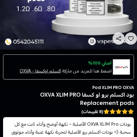
أصلي 100%
اضغط هنا للمزيد من ماركة
اكسلم اوكسفا - OXVA
Pod XLIM PRO OXVA
بود اكسلم برو او كسفا OXVA XLIM PRO
Replacement pods
(8 تقييمات)
بودات OXVA XLIM Pro الأصلية – نكهة أوضح وأداء ثابت مع كل
سحبة 💨 بودات اكسلم برو الأصلية لتجربة نكهة غنية وأداء موثوق