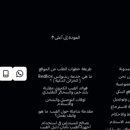
العودة إلى أعلى
روابط تهمك
خدمة ا
لمدونة
طريقة خطوات الطلب من الموقع
 نحن
ما هي خدمة ريدبوكس RedBox
( الخزائن الذكية ) ؟
صوصية
فوائد الفيب الكتروني مقارنة
ع البنكي
بلتدخين والسجائر التقليدي
وتوصيل
اوقات التوصيل والشحن
والاستلام
الاسترجاع
مقدمة شاملة حول الفيب: ما هو،
 والاحكام
وكيف يعمل؟
ند الاستلام
نصائح للمبتدئين في استخدام
أجهزة الفيب بأمان دليل الفيب
والاستفسارات