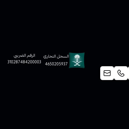
لعملاء
الرقم الضريبي
السجل التجاري
310287484200003
4650205937