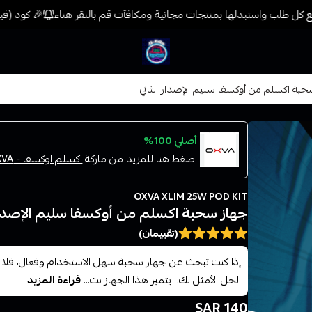
كل طلب واستبدلها بمنتجات مجانية ومكافآت قم بالنقر هناء
🎉 كود (فيب) خصم 7% على جميع المنتجات حتى المخفضة مسبق
فيب المدينة
بة اكسلم من أوكسفا سليم الإصدار الثاني
أصلي 100%
اضغط هنا للمزيد من ماركة
اكسلم اوكسفا - OXVA
OXVA XLIM 25W POD KIT
جهاز سحبة اكسلم من أوكسفا سليم الإصدار ا
(تقييمان)
إذا كنت تبحث عن جهاز سحبة سهل الاستخدام وفعال، فلا 
الحل الأمثل لك. يتميز هذا الجهاز بت...
قراءة المزيد
140 SAR