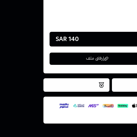
140 SAR
إرفاق ملف
فس اليوم
نتميز بلجودة والتخزين الامن
ملف هنا