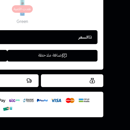
نفدت الكمية
Green
السعر
إضافة ملاحظة
العروض والشحن مجاني
شحن سريع في ن
اسحب و افلت ال
استعراض