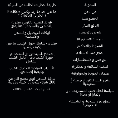
المدونة
طريقة خطوات الطلب من الموقع
من نحن
ما هي خدمة ريدبوكس RedBox
( الخزائن الذكية ) ؟
الخصوصية
فوائد الفيب الكتروني مقارنة
الدفع البنكي
بلتدخين والسجائر التقليدي
شحن وتوصيل
اوقات التوصيل والشحن
والاستلام
سياسة الاسترجاع
مقدمة شاملة حول الفيب: ما هو،
الشروط والاحكام
وكيف يعمل؟
الدفع عند الاستلام
نصائح للمبتدئين في استخدام
أجهزة الفيب بأمان دليل الفيب
التواصل والاستفسارات
الشامل
اسئلة الشائعة والمتكررة
الأسباب المؤدية لاحتراق الفيب
وكيفية إصلاحها
ضمان الجودة والموثوقية
شركة الشحن اوتو تجمع اكثر من
متجر فيب الكتروني جملة في
200 شركة شحن داخلية ودولية
السعودية
نظام الولاء نقاط ومكافاة
سياسة الغاء طلب لمشتريات تابي
وتمارا او مدئ
الفرق بين السحبة و الشيشة
الالكترونية
خدمة العملاء