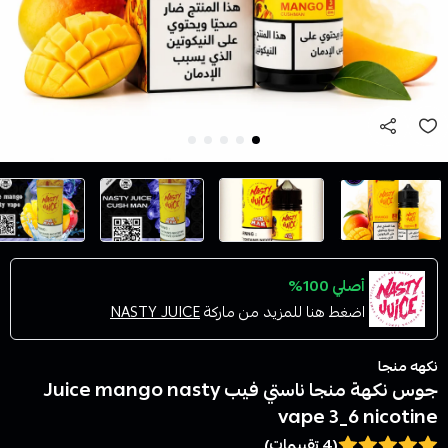
أصلي 100%
اضغط هنا للمزيد من ماركة
NASTY JUICE
نكهه منجا
جوس نكهة منجا ناستي فيب Juice mango nasty
vape 3_6 nicotine
(4 تقييمات)