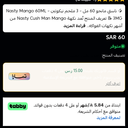
🥭 ناستي مانجو 60 مل – 3 ملجم نيكوتين Nasty Mango 60ML –
3MG 📝 تعريف المنتج تُعد نكهة Nasty Cush Man Mango من
أشهر نكهات الفواكه...
قراءة المزيد
60 SAR
متوفر
تصنيف المنتج:
نكهات الفيب معسل
أو قسم فاتورتك بقيمة
على
4
دفعات
15.00 ر.س
بدون رسوم تأخير، متوافقة مع الشريعة الإسلامية
اعرف أكثر