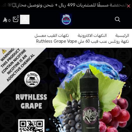
🎯 اكسب
0
0
فيب المدينة
الرئيسية
النكهات الاكترونية
نكهات الفيب معسل
نكهة روثلس عنب فيب 60 ملي Ruthless Grape Vape