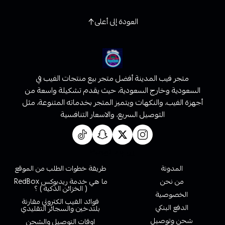
العودة إلى أعلى
متجر فيب المدينة أفضل متجر بيع منتجات الفيب في
السعودية وخارج السعودية، حيث يقدم تشكيلة واسعة من
أجهزة الفيب، والنكهات ويتميز المتجر بخدماته المتنوعة، مثل
التوصيل السريع، والاسعار التنافسية
روابط تهمك
المدونة
طريقة خطوات الطلب من الموقع
من نحن
ما هي خدمة ريدبوكس RedBox
( الخزائن الذكية ) ؟
الخصوصية
فوائد الفيب الكتروني مقارنة
الدفع البنكي
بلتدخين والسجائر التقليدي
شحن وتوصيل
اوقات التوصيل والشحن