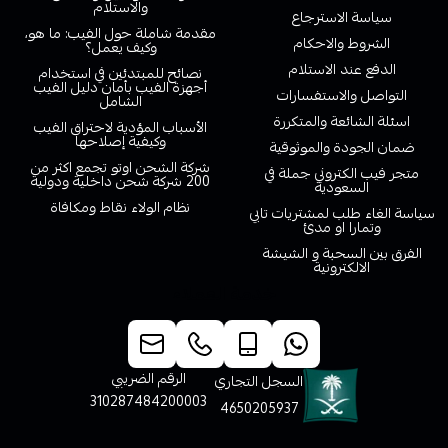
والاستلام
سياسة الاسترجاع
مقدمة شاملة حول الفيب: ما هو،
الشروط والاحكام
وكيف يعمل؟
الدفع عند الاستلام
نصائح للمبتدئين في استخدام
أجهزة الفيب بأمان دليل الفيب
التواصل والاستفسارات
الشامل
اسئلة الشائعة والمتكررة
الأسباب المؤدية لاحتراق الفيب
وكيفية إصلاحها
ضمان الجودة والموثوقية
شركة الشحن اوتو تجمع اكثر من
متجر فيب الكتروني جملة في
200 شركة شحن داخلية ودولية
السعودية
نظام الولاء نقاط ومكافاة
سياسة الغاء طلب لمشتريات تابي
وتمارا او مدئ
الفرق بين السحبة و الشيشة
الالكترونية
خدمة العملاء
الرقم الضريبي
السجل التجاري
310287484200003
4650205937