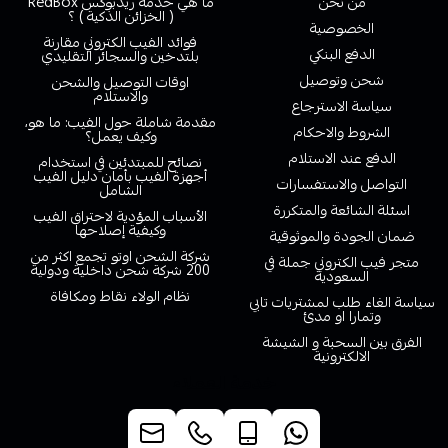
من نحن
ما هي خدمة ريدبوكس RedBox
( الخزائن الذكية ) ؟
الخصوصية
فوائد الفيب الكتروني مقارنة
الدفع البنكي
بلتدخين والسجائر التقليدي
شحن وتوصيل
اوقات التوصيل والشحن
والاستلام
سياسة الاسترجاع
مقدمة شاملة حول الفيب: ما هو،
الشروط والاحكام
وكيف يعمل؟
الدفع عند الاستلام
نصائح للمبتدئين في استخدام
أجهزة الفيب بأمان دليل الفيب
التواصل والاستفسارات
الشامل
اسئلة الشائعة والمتكررة
الأسباب المؤدية لاحتراق الفيب
وكيفية إصلاحها
ضمان الجودة والموثوقية
شركة الشحن اوتو تجمع اكثر من
متجر فيب الكتروني جملة في
200 شركة شحن داخلية ودولية
السعودية
نظام الولاء نقاط ومكافاة
سياسة الغاء طلب لمشتريات تابي
وتمارا او مدئ
الفرق بين السحبة و الشيشة
الالكترونية
خدمة العملاء