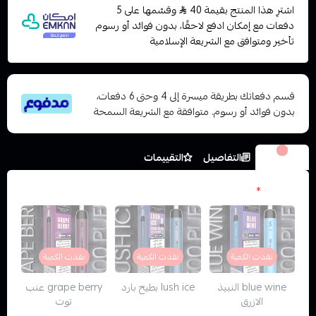
اشترِ هذا المنتج بقيمة 40
وقسّمها على 5
دفعات مع إمكان ادفع لاحقًا، بدون فوائد أو رسوم
تأخير ومتوافق مع الشريعة الإسلامية
قسم دفعاتك بطريقة ميسرة إلى 4 وحتى 6 دفعات،
بدون فوائد أو رسوم. متوافقة مع الشريعة السمحة
الخيارات
التفاصيل
التقييمات
النكهات
*
نفدت الكمية
نفدت الكمية
نفدت الكمية
blue wine النبيذ
lush ice بطيخ بارد
grape berry عنب
الازرق
توت