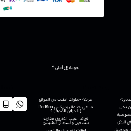
العودة إلى أعلى
روابط تهمك
خدمة ا
لمدونة
طريقة خطوات الطلب من الموقع
 نحن
ما هي خدمة ريدبوكس RedBox
( الخزائن الذكية ) ؟
صوصية
فوائد الفيب الكتروني مقارنة
ع البنكي
بلتدخين والسجائر التقليدي
وتوصيل
اوقات التوصيل والشحن