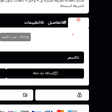
قسم دفعاتك بطريقة ميسرة إلى 4 وح
الشريعة السمحة
الخيارات
التفاصيل
التقييمات
نكوتين
*
50mg - نفدت الكمية
اختر
السعر
إضافة ملاحظة
العروض والشحن مجاني
شحن سريع في ن
اسحب و افلت ال
استعراض