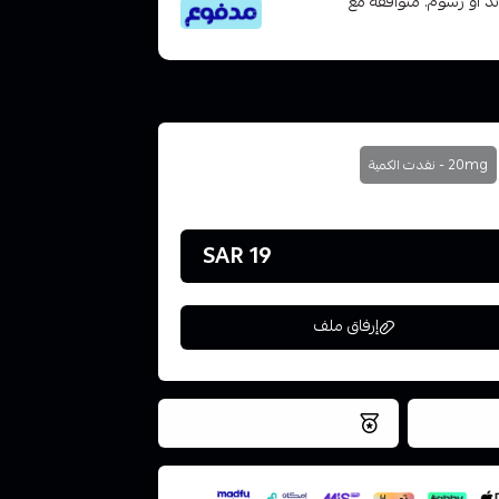
تى 6 دفعات، بدون فوائد أو رسوم. متوافقة مع
20mg - نفدت الكمية
19 SAR
إرفاق ملف
فس اليوم
نتميز بلجودة والتخزين الامن
ملف هنا