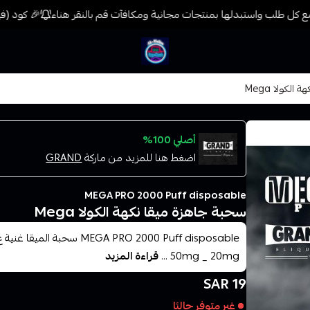
 كل طلب واستبدلها بمنتجات مجانية ومكافآت قم بالنقر هناء
🎉 كود (فيب) خصم 7% على جميع المنتجات حتى المخفضة 
فيب المدينة
لكولا Mega
أصلي 100%
اضغط هنا للمزيد من ماركة
GRAND
MEGA PRO 2000 Puff disposable
سحبة جاهزة ميقا نكهة الكولا Mega
50mg _ 20mg ...
قراءة المزيد
19 SAR
غير متوفر حاليًا