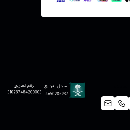
لعملاء
الرقم الضريبي
السجل التجاري
310287484200003
4650205937