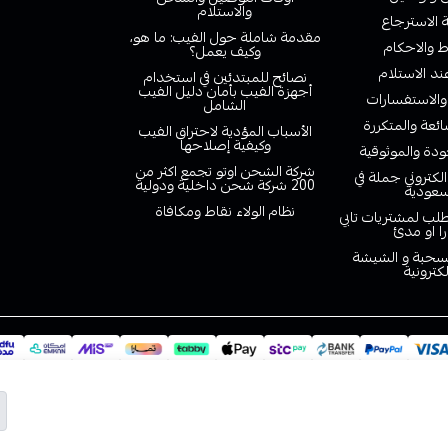
والاستلام
الاسترجاع
مقدمة شاملة حول الفيب: ما هو،
 والاحكام
وكيف يعمل؟
ند الاستلام
نصائح للمبتدئين في استخدام
أجهزة الفيب بأمان دليل الفيب
والاستفسارات
الشامل
ائعة والمتكررة
الأسباب المؤدية لاحتراق الفيب
وكيفية إصلاحها
دة والموثوقية
شركة الشحن اوتو تجمع اكثر من
لكتروني جملة في
200 شركة شحن داخلية ودولية
سعودية
نظام الولاء نقاط ومكافاة
لب لمشتريات تابي
را او مدئ
لسحبة و الشيشة
لكترونية