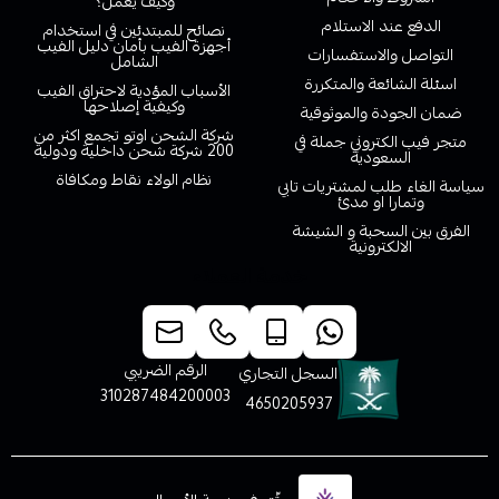
وكيف يعمل؟
الدفع عند الاستلام
نصائح للمبتدئين في استخدام
أجهزة الفيب بأمان دليل الفيب
التواصل والاستفسارات
الشامل
اسئلة الشائعة والمتكررة
الأسباب المؤدية لاحتراق الفيب
وكيفية إصلاحها
ضمان الجودة والموثوقية
شركة الشحن اوتو تجمع اكثر من
متجر فيب الكتروني جملة في
200 شركة شحن داخلية ودولية
السعودية
نظام الولاء نقاط ومكافاة
سياسة الغاء طلب لمشتريات تابي
وتمارا او مدئ
الفرق بين السحبة و الشيشة
الالكترونية
خدمة العملاء
الرقم الضريبي
السجل التجاري
310287484200003
4650205937