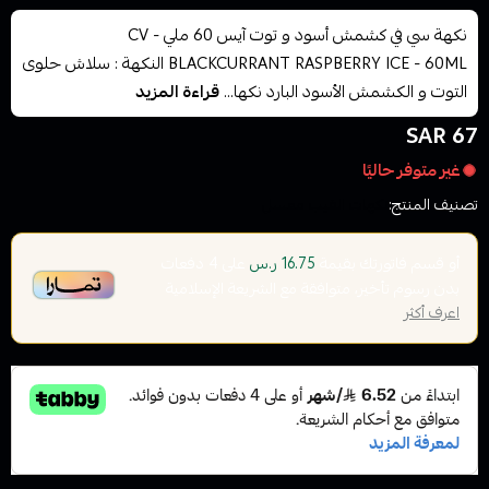
نكهة سي في كشمش أسود و توت آيس 60 ملي - CV
BLACKCURRANT RASPBERRY ICE - 60ML النكهة : سلاش حلوى
التوت و الكشمش الأسود البارد نكها...
قراءة المزيد
67 SAR
غير متوفر حاليًا
تصنيف المنتج:
نكهات الفيب معسل
أو قسم فاتورتك بقيمة
على
4
دفعات
16.75 ر.س
بدون رسوم تأخير، متوافقة مع الشريعة الإسلامية
اعرف أكثر