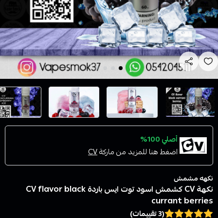
أصلي 100%
اضغط هنا للمزيد من ماركة
CV
نكهه مشمش
نكهة CV كشمش اسود توت ايس باردة CV flavor black
currant berries
(3 تقييمات)