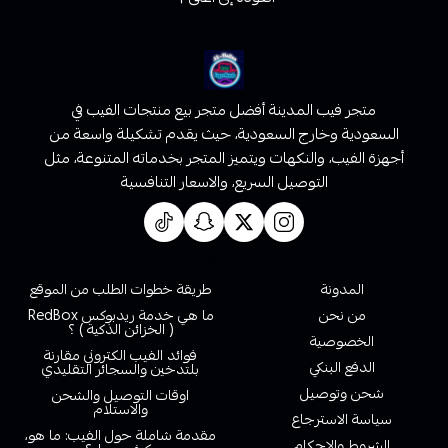
متجر فيب المدينة أفضل متجر بيع منتجات الفيب في
السعودية وخارج السعودية، حيث يقدم تشكيلة واسعة من
أجهزة الفيب، والنكهات ويتميز المتجر بخدماته المتنوعة، مثل
التوصيل السريع، والاسعار التنافسية
روابط تهمك
المدونة
طريقة خطوات الطلب من الموقع
من نحن
ما هي خدمة ريدبوكس RedBox
( الخزائن الذكية ) ؟
الخصوصية
فوائد الفيب الكتروني مقارنة
الدفع البنكي
بلتدخين والسجائر التقليدي
شحن وتوصيل
اوقات التوصيل والشحن
والاستلام
سياسة الاسترجاع
مقدمة شاملة حول الفيب: ما هو،
الشروط والاحكام