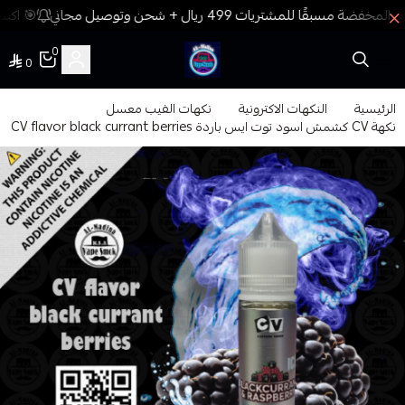
🎯 اكسب
0
0
فيب المدينة
الرئيسية
النكهات الاكترونية
نكهات الفيب معسل
نكهة CV كشمش اسود توت ايس باردة CV flavor black currant berries