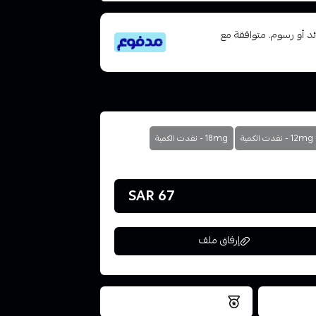
تى 6 دفعات، بدون فوائد أو رسوم. متوافقة مع
12mg - نفدت الكمية
18mg - نفدت الكمية
67 SAR
إرفاق ملف
فس اليوم
نتميز بلجودة والتخزين الامن
ملف هنا