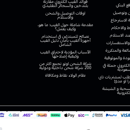
فوائد الفيب الكتروني مقارنة
ع البنكي
بلتدخين والسجائر التقليدي
وتوصيل
اوقات التوصيل والشحن
والاستلام
الاسترجاع
مقدمة شاملة حول الفيب: ما هو،
 والاحكام
وكيف يعمل؟
ند الاستلام
نصائح للمبتدئين في استخدام
أجهزة الفيب بأمان دليل الفيب
والاستفسارات
الشامل
ائعة والمتكررة
الأسباب المؤدية لاحتراق الفيب
وكيفية إصلاحها
دة والموثوقية
شركة الشحن اوتو تجمع اكثر من
لكتروني جملة في
200 شركة شحن داخلية ودولية
سعودية
نظام الولاء نقاط ومكافاة
لب لمشتريات تابي
را او مدئ
لسحبة و الشيشة
لكترونية