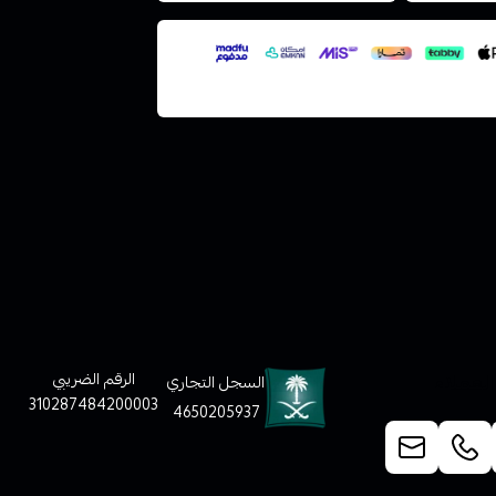
لعملاء
الرقم الضريبي
السجل التجاري
310287484200003
4650205937