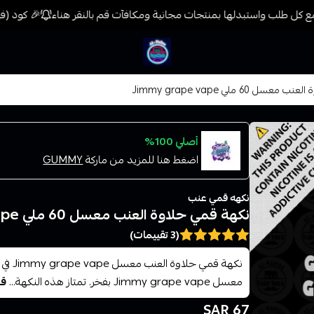
 كل طلب واستبدلها بمنتجات مجانية ومكافآت قم بالنقر هناء
🎉 كود (فيب) خصم 7% على جميع المنتجات حتى المخفضة 
فيب المدينة
ل 60 ملي Jimmy grape vape
أصلي 100%
اضغط هنا للمزيد من ماركة
GUMMY
نكهه قمي عنب
نكهة قمي حلاوة العنب معسل 60 ملي Jimmy grape vape
(3 تقييمات)
نكهة ق
معسل Jimmy grape vape بفخر. تمتاز هذه النكهة...
قر
67 SAR