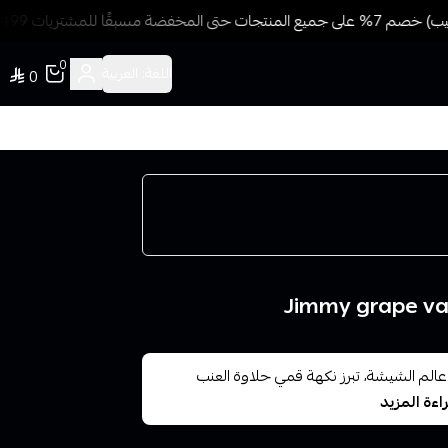
مسبقًا للمشتريات 499 ريال + شحن وتوصيل مجاني
0
اللغة:
العربية
0
مي حلاوة العنب معسل Jimmy grape vape في عالم الشيشة، تبرز نكهة قمي حلاوة العنب
اءة المزيد