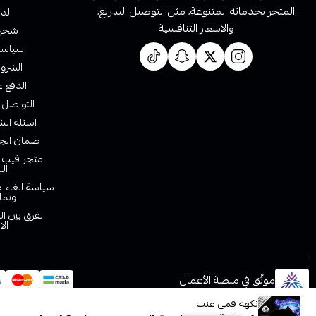
المتجر بخدماته المتنوعة، مثل التوصيل السريع،
الدف
والاسعار التنافسية
شحن 
سياسة 
الشروط
الدفع ع
التواصل 
اسئلة الش
ضمان الجو
متجر فيب ا
ال
سياسة الغاء ط
وتما
الفرق بين ا
الا
موثّق في منصة الأعمال
نكهه قمي عنب