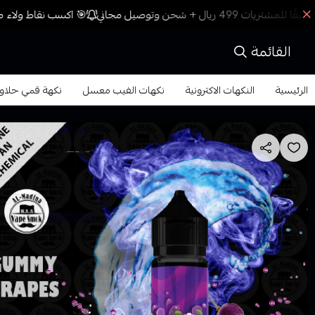
🎯 اكسب نقاط ولاء مع
القائمة
الرئيسية
النكهات الاكترونية
نكهات الفيب معسل
نكهة قمي حلاوة العنب معس