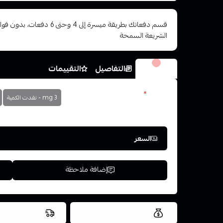
قسم دفعاتك بطريقة ميسرة إلى 4 وح
الشريعة السمحة
الخيارات
التفاصيل
التقييمات
نكوتين
*
3 mg - نفدت الكمية
اختر
السعر
إضافة ملاحظة
العروض والشحن مجاني
شحن سريع في ن
اسحب و افلت ال