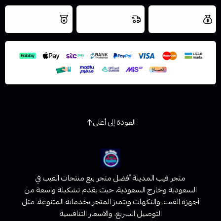
العروض والشحن
شحن سريع في نفس
نتميز بلجودة
مجاني
اليوم
اسحب و افلت الملف هنا
والتخزين الامن
استعراض
العودة إلى أعلى
متجر فيب المدينة أفضل متجر بيع منتجات الفيب في
السعودية وخارج السعودية، حيث يقدم تشكيلة واسعة من
أجهزة الفيب، والنكهات ويتميز المتجر بخدماته المتنوعة، مثل
التوصيل السريع، والاسعار التنافسية