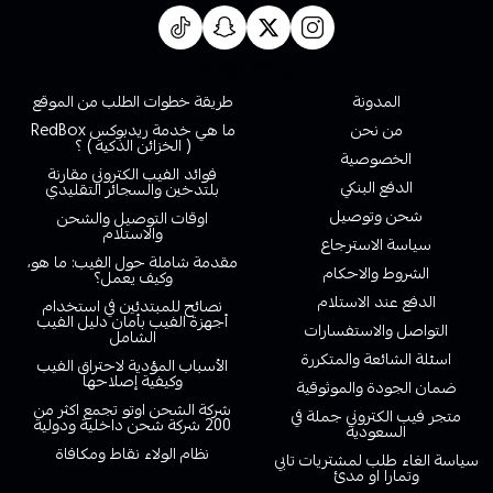
روابط تهمك
المدونة
طريقة خطوات الطلب من الموقع
من نحن
ما هي خدمة ريدبوكس RedBox
( الخزائن الذكية ) ؟
الخصوصية
فوائد الفيب الكتروني مقارنة
الدفع البنكي
بلتدخين والسجائر التقليدي
شحن وتوصيل
اوقات التوصيل والشحن
والاستلام
سياسة الاسترجاع
مقدمة شاملة حول الفيب: ما هو،
الشروط والاحكام
وكيف يعمل؟
الدفع عند الاستلام
نصائح للمبتدئين في استخدام
أجهزة الفيب بأمان دليل الفيب
التواصل والاستفسارات
الشامل
اسئلة الشائعة والمتكررة
الأسباب المؤدية لاحتراق الفيب
وكيفية إصلاحها
ضمان الجودة والموثوقية
شركة الشحن اوتو تجمع اكثر من
متجر فيب الكتروني جملة في
200 شركة شحن داخلية ودولية
السعودية
نظام الولاء نقاط ومكافاة
سياسة الغاء طلب لمشتريات تابي
وتمارا او مدئ