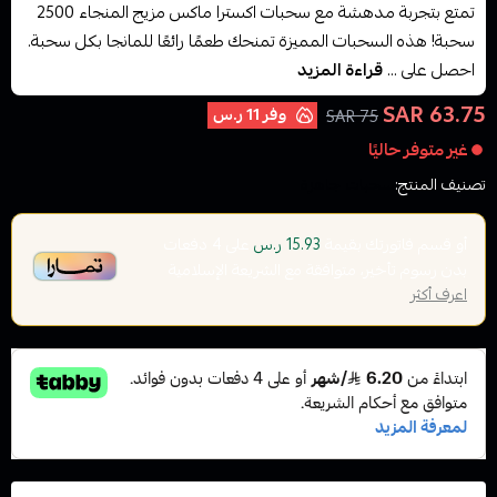
تمتع بتجربة مدهشة مع سحبات اكسترا ماكس مزيج المنجاء 2500
سحبة! هذه السحبات المميزة تمنحك طعمًا رائعًا للمانجا بكل سحبة.
احصل على ...
قراءة المزيد
63.75 SAR
وفر
11 ر.س
75 SAR
غير متوفر حاليًا
تصنيف المنتج:
سحبات جاهزة
أو قسم فاتورتك بقيمة
على
4
دفعات
15.93 ر.س
بدون رسوم تأخير، متوافقة مع الشريعة الإسلامية
اعرف أكثر