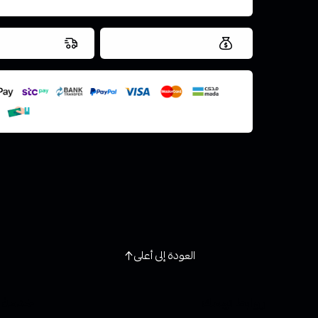
العروض والشحن مجاني
شحن سريع في ن
اسحب و افلت ال
استعراض
العودة إلى أعلى
روابط تهمك
خدمة ا