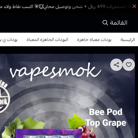
🎯 اكسب نقاط ولاء مع 
القائمة
الرئيسية
بودات معباة جاهزة
البودات الجاهزة المعباة
بودات بي بود قمي