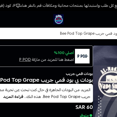
كل طلب واستبدلها بمنتجات مجانية ومكافآت قم بالنقر هناء
🎉 كود (فيب) خصم 7% على جميع المنتجات حتى المخفضة مسب
فيب المدينة
 جريب Bee Pod Top Grape
أصلي 100%
اضغط هنا للمزيد من ماركة
P POD
بودات قمي جريب
بودات بي بود قمي جريب Bee Pod Top Grape
المزيد من البودات الجاهزة في حال كنت تبحث عن تجربة ممي
جريب Bee Pod Top Grape. هذه النك...
قراءة المزيد
60 SAR
متوفر