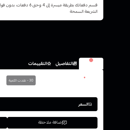
قسم دفعاتك بطريقة ميسرة إلى 4 وح
الشريعة السمحة
الخيارات
التفاصيل
التقييمات
نكوتين
*
30 - نفدت الكمية
اختر
السعر
إضافة ملاحظة