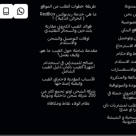
لمدونة
طريقة خطوات الطلب من الموقع
 نحن
ما هي خدمة ريدبوكس RedBox
( الخزائن الذكية ) ؟
صوصية
فوائد الفيب الكتروني مقارنة
ع البنكي
بلتدخين والسجائر التقليدي
وتوصيل
اوقات التوصيل والشحن
والاستلام
الاسترجاع
مقدمة شاملة حول الفيب: ما هو،
 والاحكام
وكيف يعمل؟
ند الاستلام
نصائح للمبتدئين في استخدام
أجهزة الفيب بأمان دليل الفيب
والاستفسارات
الشامل
ائعة والمتكررة
الأسباب المؤدية لاحتراق الفيب
وكيفية إصلاحها
دة والموثوقية
شركة الشحن اوتو تجمع اكثر من
لكتروني جملة في
200 شركة شحن داخلية ودولية
سعودية
نظام الولاء نقاط ومكافاة
لب لمشتريات تابي
را او مدئ
لسحبة و الشيشة
لكترونية