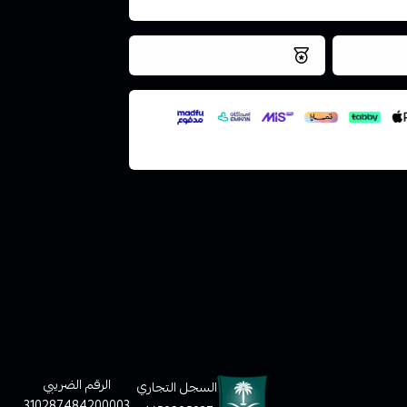
فس اليوم
نتميز بلجودة والتخزين الامن
ملف هنا
لعملاء
الرقم الضريبي
السجل التجاري
310287484200003