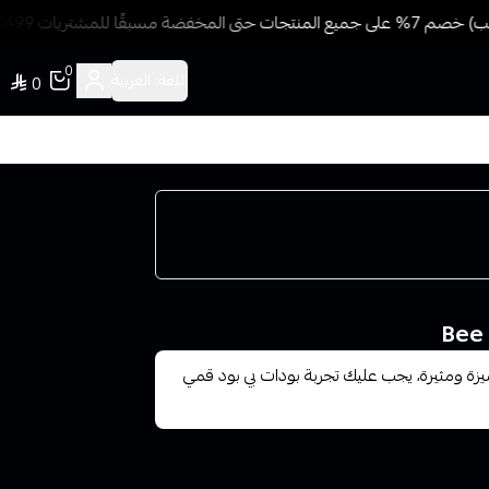
قًا للمشتريات 499 ريال + شحن وتوصيل مجاني
0
اللغة:
العربية
0
زة ومثيرة، يجب عليك تجربة بودات بي بود قمي