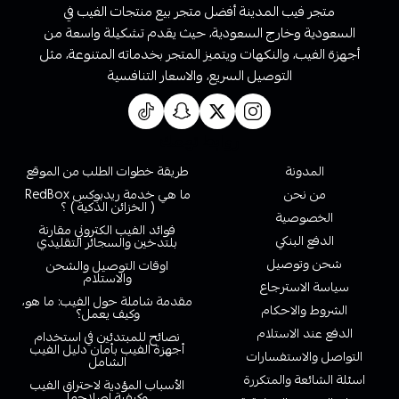
متجر فيب المدينة أفضل متجر بيع منتجات الفيب في
السعودية وخارج السعودية، حيث يقدم تشكيلة واسعة من
أجهزة الفيب، والنكهات ويتميز المتجر بخدماته المتنوعة، مثل
التوصيل السريع، والاسعار التنافسية
روابط تهمك
المدونة
طريقة خطوات الطلب من الموقع
من نحن
ما هي خدمة ريدبوكس RedBox
( الخزائن الذكية ) ؟
الخصوصية
فوائد الفيب الكتروني مقارنة
الدفع البنكي
بلتدخين والسجائر التقليدي
شحن وتوصيل
اوقات التوصيل والشحن
والاستلام
سياسة الاسترجاع
مقدمة شاملة حول الفيب: ما هو،
الشروط والاحكام
وكيف يعمل؟
الدفع عند الاستلام
نصائح للمبتدئين في استخدام
أجهزة الفيب بأمان دليل الفيب
التواصل والاستفسارات
الشامل
اسئلة الشائعة والمتكررة
الأسباب المؤدية لاحتراق الفيب
وكيفية إصلاحها