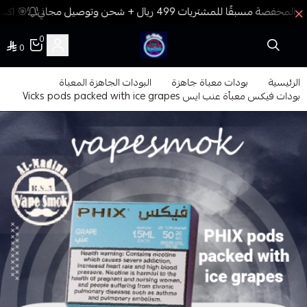
🎯 اكسب
0
0
فيب المدينة
الرئيسية
بودات معباة جاهزة
البودات الجاهزة المعباة
بودات فيكس معبأة عنب ايس Vicks pods packed with ice grapes