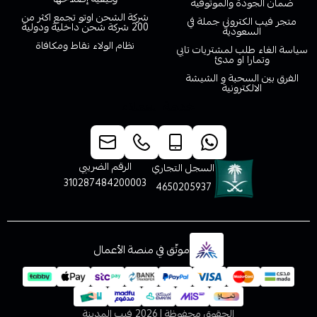
ضمان الجودة والموثوقية
شركة الشحن اوتو تجمع اكثر من
متجر فيب الكتروني جملة في
200 شركة شحن داخلية ودولية
السعودية
نظام الولاء نقاط ومكافاة
سياسة الغاء طلب لمشتريات تابي
وتمارا او مدئ
الفرق بين السحبة و الشيشة
الالكترونية
خدمة العملاء
الرقم الضريبي
السجل التجاري
310287484200003
4650205937
موثّق في منصة الأعمال
الحقوق محفوظة | 2026
فيب المدينة