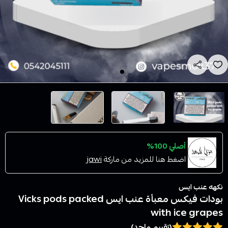
أصلي 100%
اضغط هنا للمزيد من ماركة
jawi
نكهه عنب ايس
بودات فيكس معبأة عنب ايس Vicks pods packed
with ice grapes
(تقييم واحد)