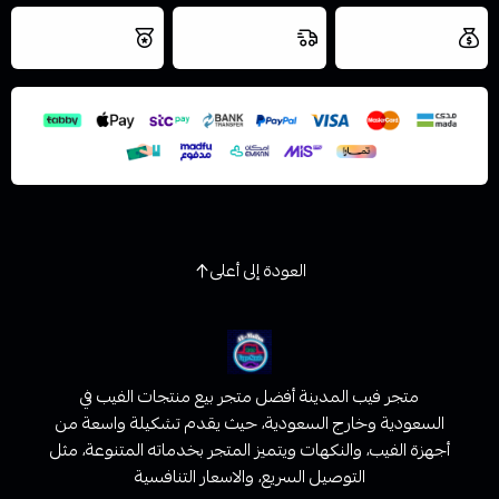
العروض والشحن
شحن سريع في نفس
نتميز بلجودة
مجاني
اليوم
اسحب و افلت الملف هنا
والتخزين الامن
استعراض
العودة إلى أعلى
متجر فيب المدينة أفضل متجر بيع منتجات الفيب في
السعودية وخارج السعودية، حيث يقدم تشكيلة واسعة من
أجهزة الفيب، والنكهات ويتميز المتجر بخدماته المتنوعة، مثل
التوصيل السريع، والاسعار التنافسية