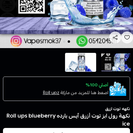
أصلي 100%
اضغط هنا للمزيد من ماركة
Roll upz
نكهه توت ازرق
نكهة رول ابز توت أزرق آيس بارده Roll ups blueberry
ice