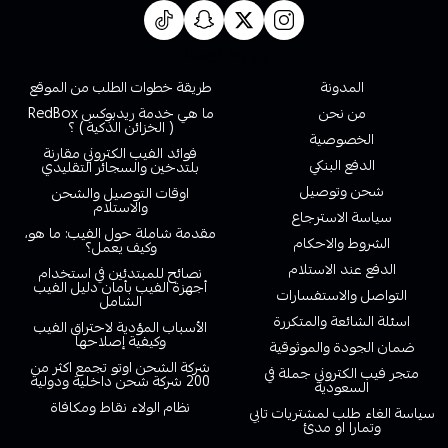
روابط تهمك
المدونة
طريقة خطوات الطلب من الموقع
من نحن
ما هي خدمة ريدبوكس RedBox
( الخزائن الذكية ) ؟
الخصوصية
فوائد الفيب الكتروني مقارنة
الدفع البنكي
بلتدخين والسجائر التقليدي
شحن وتوصيل
اوقات التوصيل والشحن
والاستلام
سياسة الاسترجاع
مقدمة شاملة حول الفيب: ما هو،
الشروط والاحكام
وكيف يعمل؟
الدفع عند الاستلام
نصائح للمبتدئين في استخدام
أجهزة الفيب بأمان دليل الفيب
التواصل والاستفسارات
الشامل
اسئلة الشائعة والمتكررة
الأسباب المؤدية لاحتراق الفيب
وكيفية إصلاحها
ضمان الجودة والموثوقية
شركة الشحن اوتو تجمع اكثر من
متجر فيب الكتروني جملة في
200 شركة شحن داخلية ودولية
السعودية
نظام الولاء نقاط ومكافاة
سياسة الغاء طلب لمشتريات تابي
وتمارا او مدئ