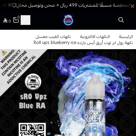
🎯 اكسب
0
0
فيب المدينة
الرئيسية
النكهات الاكترونية
نكهات الفيب معسل
نكهة رول ابز توت أزرق آيس بارده Roll ups blueberry ice