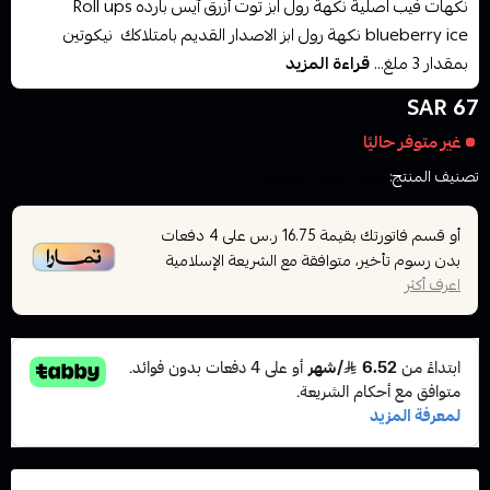
نكهات فيب اصلية نكهة رول ابز توت أزرق آيس بارده Roll ups
blueberry ice نكهة رول ابز الاصدار القديم بامتلاكك نيكوتين
بمقدار 3 ملغ...
قراءة المزيد
67 SAR
غير متوفر حاليًا
تصنيف المنتج:
نكهات الفيب معسل
أو قسم فاتورتك بقيمة
على
4
دفعات
16.75 ر.س
بدون رسوم تأخير، متوافقة مع الشريعة الإسلامية
اعرف أكثر