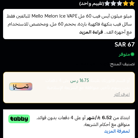
(تقييم واحد)
ميلو ميلون آيس فيب 60 مل Mello Melon Ice VAPE للبالغين فقط.
سائل فيب بنكهة فاكهية باردة، بحجم 60 مل، ومخصص للاستخدام
مع أجهزة الف...
قراءة المزيد
67 SAR
متوفر
تصنيف المنتج:
نكهات الفيب معسل
أو قسم فاتورتك بقيمة
على
4
دفعات
16.75 ر.س
بدون رسوم تأخير، متوافقة مع الشريعة الإسلامية
اعرف أكثر