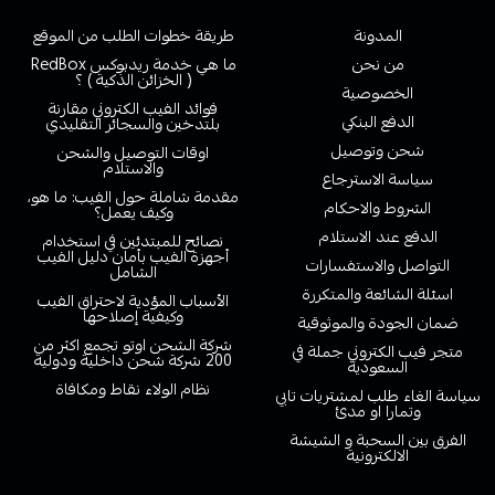
المدونة
طريقة خطوات الطلب من الموقع
من نحن
ما هي خدمة ريدبوكس RedBox
( الخزائن الذكية ) ؟
الخصوصية
فوائد الفيب الكتروني مقارنة
الدفع البنكي
بلتدخين والسجائر التقليدي
شحن وتوصيل
اوقات التوصيل والشحن
والاستلام
سياسة الاسترجاع
مقدمة شاملة حول الفيب: ما هو،
الشروط والاحكام
وكيف يعمل؟
الدفع عند الاستلام
نصائح للمبتدئين في استخدام
أجهزة الفيب بأمان دليل الفيب
التواصل والاستفسارات
الشامل
اسئلة الشائعة والمتكررة
الأسباب المؤدية لاحتراق الفيب
وكيفية إصلاحها
ضمان الجودة والموثوقية
شركة الشحن اوتو تجمع اكثر من
متجر فيب الكتروني جملة في
200 شركة شحن داخلية ودولية
السعودية
نظام الولاء نقاط ومكافاة
سياسة الغاء طلب لمشتريات تابي
وتمارا او مدئ
الفرق بين السحبة و الشيشة
الالكترونية
خدمة العملاء