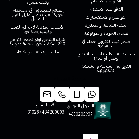
الشروط والاحكام
وكيف يعمل؟
الدفع عند الاستلام
نصائح للمبتدئين في استخدام
أجهزة الفيب بأمان دليل الفيب
التواصل والاستفسارات
الشامل
اسئلة الشائعة والمتكررة
الأسباب المؤدية لاحتراق الفيب
وكيفية إصلاحها
ضمان الجودة والموثوقية
شركة الشحن اوتو تجمع اكثر من
متجر فيب الكتروني جملة في
200 شركة شحن داخلية ودولية
السعودية
نظام الولاء نقاط ومكافاة
سياسة الغاء طلب لمشتريات تابي
وتمارا او مدئ
الفرق بين السحبة و الشيشة
الالكترونية
خدمة العملاء
الرقم الضريبي
السجل التجاري
310287484200003
4650205937