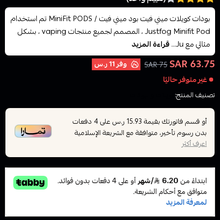
بودات كويلات ميني فيت بود ميني فيت / MiniFit PODS تم استخدام
Justfog Minifit Pod ، المصمم لجميع منتجات vaping ، بشكل
مثالي مع Ju...
قراءة المزيد
63.75 SAR
وفر
11 ر.س
75 SAR
غير متوفر حاليًا
تصنيف المنتج:
كويلات والبودات
أو قسم فاتورتك بقيمة
على
4
دفعات
15.93 ر.س
بدون رسوم تأخير، متوافقة مع الشريعة الإسلامية
اعرف أكثر