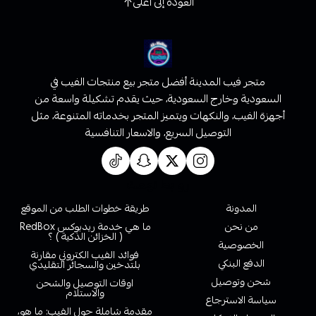
العودة إلى أعلى
متجر فيب المدينة أفضل متجر بيع منتجات الفيب في
السعودية وخارج السعودية، حيث يقدم تشكيلة واسعة من
أجهزة الفيب، والنكهات ويتميز المتجر بخدماته المتنوعة، مثل
التوصيل السريع، والاسعار التنافسية
روابط تهمك
المدونة
طريقة خطوات الطلب من الموقع
من نحن
ما هي خدمة ريدبوكس RedBox
( الخزائن الذكية ) ؟
الخصوصية
فوائد الفيب الكتروني مقارنة
الدفع البنكي
بلتدخين والسجائر التقليدي
شحن وتوصيل
اوقات التوصيل والشحن
والاستلام
سياسة الاسترجاع
مقدمة شاملة حول الفيب: ما هو،