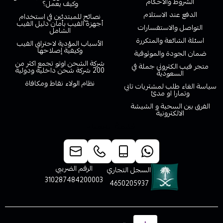
الشروط والاحكام
وكيف يعمل؟
الدفع عند الاستلام
نصائح للمبتدئين في استخدام
أجهزة الفيب بأمان دليل الفيب
التواصل والاستفسارات
الشامل
اسئلة الشائعة والمتكررة
الأسباب المؤدية لاحتراق الفيب
وكيفية إصلاحها
ضمان الجودة والموثوقية
شركة الشحن اوتو تجمع اكثر من
متجر فيب الكتروني جملة في
200 شركة شحن داخلية ودولية
السعودية
نظام الولاء نقاط ومكافاة
سياسة الغاء طلب لمشتريات تابي
وتمارا او مدئ
الفرق بين السحبة و الشيشة
الالكترونية
خدمة العملاء
الرقم الضريبي
السجل التجاري
310287484200003
4650205937