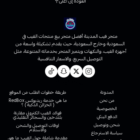
العودة إلى أعلى
متجر فيب المدينة أفضل متجر بيع منتجات الفيب في
السعودية وخارج السعودية، حيث يقدم تشكيلة واسعة من
أجهزة الفيب، والنكهات ويتميز المتجر بخدماته المتنوعة، مثل
التوصيل السريع، والاسعار التنافسية
روابط تهمك
المدونة
طريقة خطوات الطلب من الموقع
من نحن
ما هي خدمة ريدبوكس RedBox
( الخزائن الذكية ) ؟
الخصوصية
فوائد الفيب الكتروني مقارنة
الدفع البنكي
بلتدخين والسجائر التقليدي
شحن وتوصيل
اوقات التوصيل والشحن
والاستلام
سياسة الاسترجاع
مقدمة شاملة حول الفيب: ما هو،