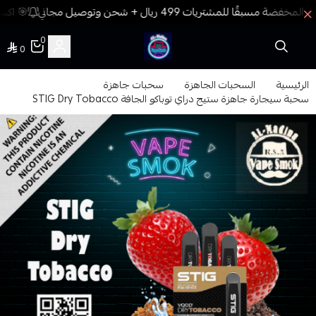
🎯 اكسب
0
0
فيب المدينة
الرئيسية
السحبات الجاهزة
سحبات جاهزة
سحبة سيجارة جاهزة ستيج دراي توباكو الجافة STIG Dry Tobacco