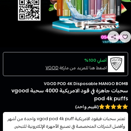
أصلي 100%
اضغط هنا للمزيد من ماركة
VGOD
VGOD POD 4K Disposable MANGO BOMB
سحبات جاهزة في قود الامريكية 4000 سحبة vgood
pod 4k puffs
(تقييم واحد)
تعتبر سحبات فيقود الامريكية vgod pod 4k puff واحدة من أشهر
وأفضل الشركات المتخصصة في تصنيع الأجهزة الإلكترونية للتبخير،