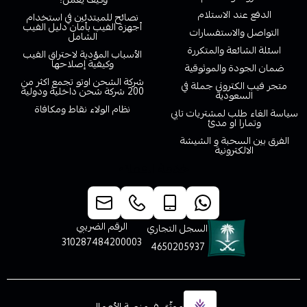
الدفع عند الاستلام
نصائح للمبتدئين في استخدام
أجهزة الفيب بأمان دليل الفيب
التواصل والاستفسارات
الشامل
اسئلة الشائعة والمتكررة
الأسباب المؤدية لاحتراق الفيب
وكيفية إصلاحها
ضمان الجودة والموثوقية
شركة الشحن اوتو تجمع اكثر من
متجر فيب الكتروني جملة في
200 شركة شحن داخلية ودولية
السعودية
نظام الولاء نقاط ومكافاة
سياسة الغاء طلب لمشتريات تابي
وتمارا او مدئ
الفرق بين السحبة و الشيشة
الالكترونية
خدمة العملاء
الرقم الضريبي
السجل التجاري
310287484200003
4650205937