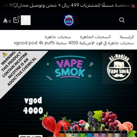
🎯 اكسب 
0
0
فيب المدينة
الرئيسية
السحبات الجاهزة
سحبات جاهزة
سحبات جاهزة في قود الامريكية 4000 سحبة vgood pod 4k puffs