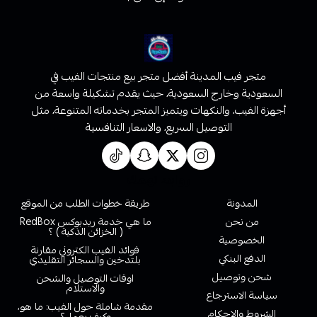
متجر فيب المدينة أفضل متجر بيع منتجات الفيب في
السعودية وخارج السعودية، حيث يقدم تشكيلة واسعة من
أجهزة الفيب، والنكهات ويتميز المتجر بخدماته المتنوعة، مثل
التوصيل السريع، والاسعار التنافسية
روابط تهمك
المدونة
طريقة خطوات الطلب من الموقع
من نحن
ما هي خدمة ريدبوكس RedBox
( الخزائن الذكية ) ؟
الخصوصية
فوائد الفيب الكتروني مقارنة
الدفع البنكي
بلتدخين والسجائر التقليدي
شحن وتوصيل
اوقات التوصيل والشحن
والاستلام
سياسة الاسترجاع
مقدمة شاملة حول الفيب: ما هو،
الشروط والاحكام
وكيف يعمل؟