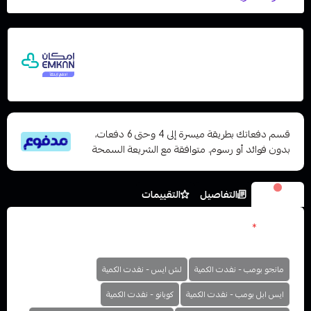
اشترِ هذا المنتج بقيمة 29
وقسّمها على 5 دفعات
مع إمكان ادفع لاحقًا، بدون فوائد أو رسوم تأخير
ومتوافق مع الشريعة الإسلامية
قسم دفعاتك بطريقة ميسرة إلى 4 وحتى 6 دفعات،
بدون فوائد أو رسوم. متوافقة مع الشريعة السمحة
الخيارات
التفاصيل
التقييمات
النكهات
*
اختر
مانجو بومب - نفدت الكمية
لش ايس - نفدت الكمية
ايس ابل بومب - نفدت الكمية
كوبانو - نفدت الكمية