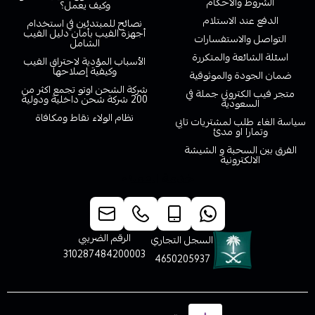
الشروط والاحكام
وكيف يعمل؟
الدفع عند الاستلام
نصائح للمبتدئين في استخدام
أجهزة الفيب بأمان دليل الفيب
التواصل والاستفسارات
الشامل
اسئلة الشائعة والمتكررة
الأسباب المؤدية لاحتراق الفيب
وكيفية إصلاحها
ضمان الجودة والموثوقية
شركة الشحن اوتو تجمع اكثر من
متجر فيب الكتروني جملة في
200 شركة شحن داخلية ودولية
السعودية
نظام الولاء نقاط ومكافاة
سياسة الغاء طلب لمشتريات تابي
وتمارا او مدئ
الفرق بين السحبة و الشيشة
الالكترونية
خدمة العملاء
الرقم الضريبي
السجل التجاري
310287484200003
4650205937