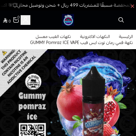
🎯 اكسب
0
0
فيب المدينة
الرئيسية
النكهات الاكترونية
نكهات الفيب معسل
نكهة قمي رمان توت ايس فيب GUMMY Pomraz ICE VAPE