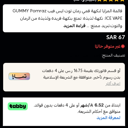
قائمة المزايا لنكهة قمي رمان توت ايس فيب GUMMY Pomraz
ICE VAPE: نكهة لذيذة: تمتع بنكهة فريدة ولذيذة من الرمان
والتوت.تبريد ممتع: ...
قراءة المزيد
67 SAR
غير متوفر حاليًا
تصنيف المنتج:
نكهات الفيب معسل
أو قسم فاتورتك بقيمة
على
4
دفعات
16.75 ر.س
بدون رسوم تأخير، متوافقة مع الشريعة الإسلامية
اعرف أكثر