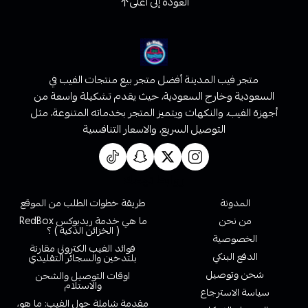
العودة إلى أعلى
متجر فيب المدينة أفضل متجر بيع منتجات الفيب في
السعودية وخارج السعودية، حيث يقدم تشكيلة واسعة من
أجهزة الفيب، والنكهات ويتميز المتجر بخدماته المتنوعة، مثل
التوصيل السريع، والاسعار التنافسية
روابط تهمك
المدونة
طريقة خطوات الطلب من الموقع
من نحن
ما هي خدمة ريدبوكس RedBox
( الخزائن الذكية ) ؟
الخصوصية
فوائد الفيب الكتروني مقارنة
الدفع البنكي
بلتدخين والسجائر التقليدي
شحن وتوصيل
اوقات التوصيل والشحن
والاستلام
سياسة الاسترجاع
مقدمة شاملة حول الفيب: ما هو،