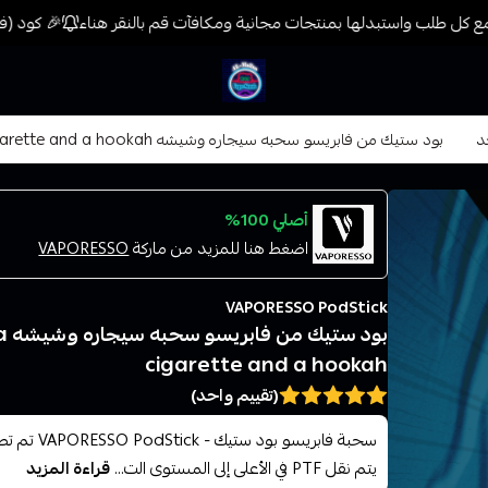
 كل طلب واستبدلها بمنتجات مجانية ومكافآت قم بالنقر هناء
🎉 كود (فيب) خصم 7% على جميع المنتجات حتى المخفضة
فيب المدينة
د
بود ستيك من فابريسو سحبه سيجاره وشيشه Pod steak from Fabrico, pulled a cigarette and a hookah
أصلي 100%
اضغط هنا للمزيد من ماركة
VAPORESSO
VAPORESSO PodStick
بو
cigarette and a hookah
(تقييم واحد)
يتم نقل PTF في الأعلى إلى المستوى الت...
قراءة المزيد