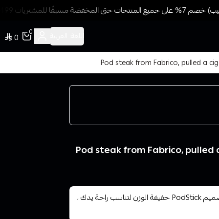
 مسبقًا للمشتريات 499 ريال + شحن وتوصيل مجاني
0
اللغة:
العربية
0
د ستيك من فابريسو سحبه سيجاره وشيشه Pod steak from Fabrico, pulled a
سحبة فابريسو بود ستيك - VAPORESSO PodStick تم تصميم PodStick خفيفة الوزن لتناسب راحة يدك ،