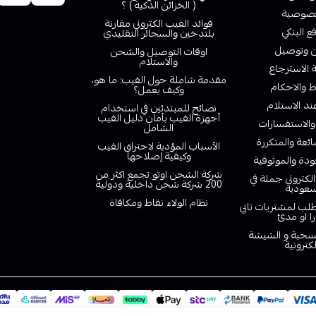
( الخزائن الذكية ) ؟
صوصية
فوائد الفيب الكتروني مقارنة
ع البنكي
بلتدخين والسجائر التقليدي
وتوصيل
اوقات التوصيل والشحن
والاستلام
الاسترجاع
مقدمة شاملة حول الفيب: ما هو،
 والاحكام
وكيف يعمل؟
ند الاستلام
نصائح للمبتدئين في استخدام
أجهزة الفيب بأمان دليل الفيب
والاستفسارات
الشامل
ائعة والمتكررة
الأسباب المؤدية لاحتراق الفيب
وكيفية إصلاحها
دة والموثوقية
شركة الشحن اوتو تجمع اكثر من
لكتروني جملة في
200 شركة شحن داخلية ودولية
سعودية
نظام الولاء نقاط ومكافاة
لب لمشتريات تابي
را او مدئ
لسحبة و الشيشة
لكترونية