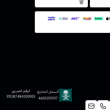
فس اليوم
نتميز بلجودة والتخزين الامن
ملف هنا
لعملاء
الرقم الضريبي
السجل التجاري
310287484200003
4650205937