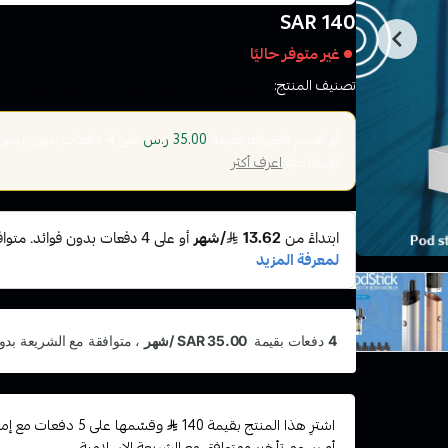
140 SAR
غير متوفر حاليًا
تصنيف المنتج:
اجهزة فيب للمعسل والسيجارة بجهاز واحد
أو قسم فاتورتك بقيمة
على
4
دفعات بدون رسوم ت
35.00 ر.س
الإسلامية
اعرف أكثر
اشترِ هذا المنتج بقيمة 140
وقسّمها على 5 دفعا
أو رسوم تأخير ومتوافق مع الشريعة الإسلامية