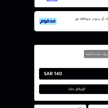
تى 6 دفعات، بدون فوائد أو رسوم. متوافقة مع
زرق - نفدت الكمية
140 SAR
إرفاق ملف