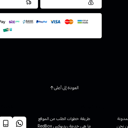
العروض والشحن مجاني
شحن سريع في ن
اسحب و افلت ال
استعراض
العودة إلى أعلى
روابط تهمك
خدمة ا
لمدونة
طريقة خطوات الطلب من الموقع
 نحن
ما هي خدمة ريدبوكس RedBox