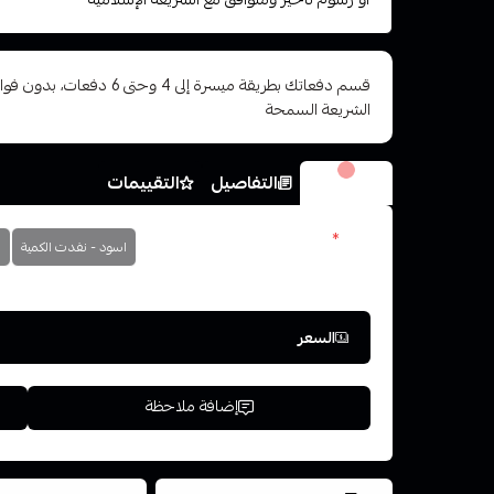
قسم دفعاتك بطريقة ميسرة إلى 4 وح
الشريعة السمحة
الخيارات
التفاصيل
التقييمات
الون
*
اسود - نفدت الكمية
ا
اختر
السعر
إضافة ملاحظة