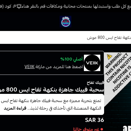
 كل طلب واستبدلها بمنتجات مجانية ومكافآت قم بالنقر هناء
🎉 كود (فيب) خصم 7% على جميع المنتجات حتى المخفضة
فيب المدينة
تفاح ايس 800 موش
أصلي 100%
اضغط هنا للمزيد من ماركة
VEIIK
فييك تفاح
سحبة فييك جاهزة بنكهة تفاح ايس 800 موش
النكهة المنعشة التي تأخذك في رحلة لذيذ...
قراءة المزيد
36 SAR
غير متوفر حاليًا