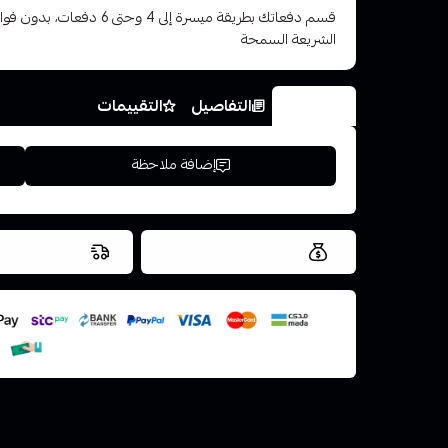
قسم دفعاتك بطريقة ميسرة إلى 4 وح
الشريعة السمحة
الخيارات
التفاصيل
التقييمات
إضافة ملاحظة
العروض والشحن مجاني
شحن سريع في ن
اسحب و افلت ال
استعراض