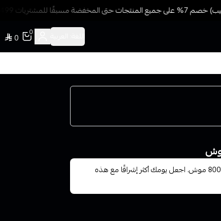
 مسبقًا للمشتريات 499 ريال + شحن وتوصيل مجاني
0
اللغة:
العربية
0
تمتع بتجربة مميزة مع سحبة فييك جاهزة بنكهة تفاح ايس 800 موش. اجعل يومك أكثر إشراقًا مع هذه