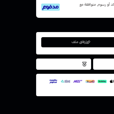
تى 6 دفعات، بدون فوائد أو رسوم. متوافقة مع
إرفاق ملف
فس اليوم
نتميز بلجودة والتخزين الامن
ملف هنا