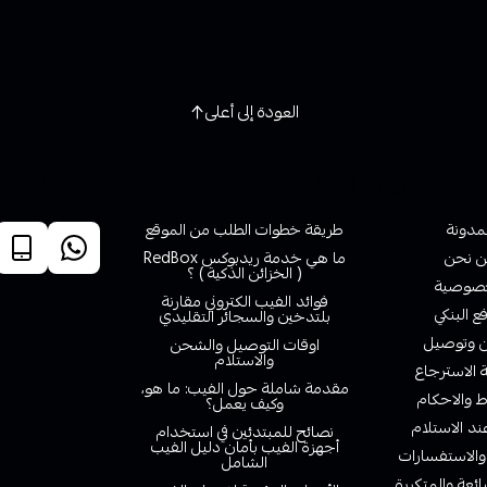
العودة إلى أعلى
روابط تهمك
خدمة ا
لمدونة
طريقة خطوات الطلب من الموقع
 نحن
ما هي خدمة ريدبوكس RedBox
( الخزائن الذكية ) ؟
صوصية
فوائد الفيب الكتروني مقارنة
ع البنكي
بلتدخين والسجائر التقليدي
وتوصيل
اوقات التوصيل والشحن
والاستلام
الاسترجاع
مقدمة شاملة حول الفيب: ما هو،
 والاحكام
وكيف يعمل؟
ند الاستلام
نصائح للمبتدئين في استخدام
أجهزة الفيب بأمان دليل الفيب
والاستفسارات
الشامل
ائعة والمتكررة