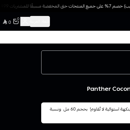
سبقًا للمشتريات 499 ريال + شحن وتوصيل مجاني
0
اللغة:
العربية
0
عشق مزيج نكهة بنك بانثر جوز الهند والأناناس؟ ابدأ يومك بنكهة استوائية لا تُقاوم! بحجم 60 مل ونسبة