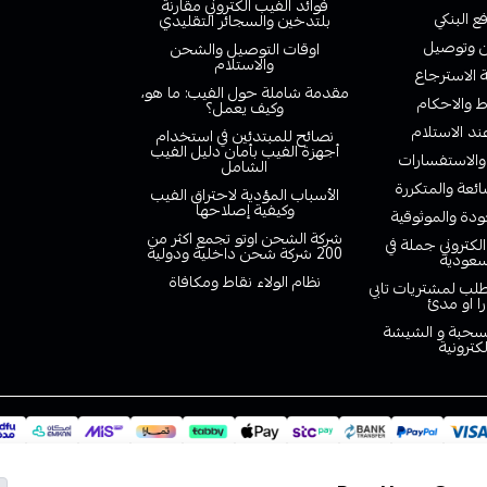
فوائد الفيب الكتروني مقارنة
ع البنكي
بلتدخين والسجائر التقليدي
وتوصيل
اوقات التوصيل والشحن
والاستلام
الاسترجاع
مقدمة شاملة حول الفيب: ما هو،
 والاحكام
وكيف يعمل؟
ند الاستلام
نصائح للمبتدئين في استخدام
أجهزة الفيب بأمان دليل الفيب
والاستفسارات
الشامل
ائعة والمتكررة
الأسباب المؤدية لاحتراق الفيب
وكيفية إصلاحها
دة والموثوقية
شركة الشحن اوتو تجمع اكثر من
لكتروني جملة في
200 شركة شحن داخلية ودولية
سعودية
نظام الولاء نقاط ومكافاة
لب لمشتريات تابي
را او مدئ
لسحبة و الشيشة
لكترونية