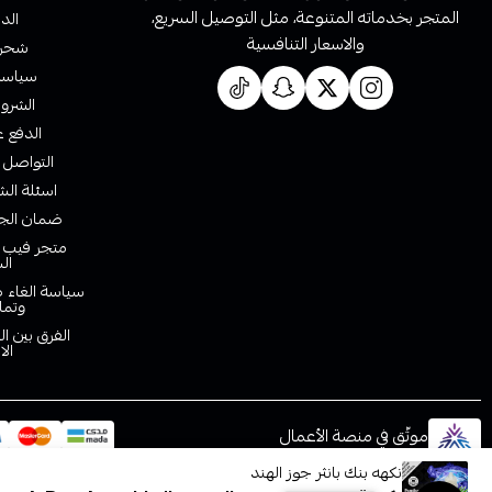
المتجر بخدماته المتنوعة، مثل التوصيل السريع،
الدف
والاسعار التنافسية
شحن 
سياسة 
الشروط
الدفع ع
التواصل 
اسئلة الش
ضمان الجو
متجر فيب ا
ال
سياسة الغاء ط
وتما
الفرق بين ا
الا
موثّق في منصة الأعمال
نكهه بنك بانثر جوز الهند