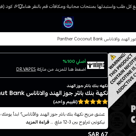
 كل طلب واستبدلها بمنتجات مجانية ومكافآت قم بالنقر هناء
🎉 كود (فيب) خصم 7% على جميع المنتجات حتى المخفضة م
فيب المدينة
والاناناس Panther Coconut Bank
أصلي 100%
اضغط هنا للمزيد من ماركة
DR.VAPES
نكهه بنك بانثر جوز الهند
نكهة بنك بانثر جوز الهند والاناناس Panther Coconut Bank
(تقييم واحد)
نيكوتين تتراوح بين 3-12 ملغ، ...
قراءة المزيد
67 SAR