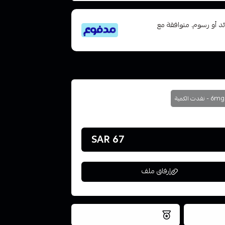
تى 6 دفعات، بدون فوائد أو رسوم. متوافقة مع
6mg - نفدت الكمية
67 SAR
إرفاق ملف
فس اليوم
نتميز بلجودة والتخزين الامن
ملف هنا