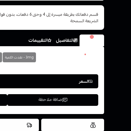
قسم دفعاتك بطريقة ميسرة إلى 4 وح
الشريعة السمحة
الخيارات
التفاصيل
التقييمات
نكوتين
*
3mg - نفدت الكمية
اختر
السعر
إضافة ملاحظة
العروض والشحن مجاني
شحن سريع في ن
اسحب و افلت ال