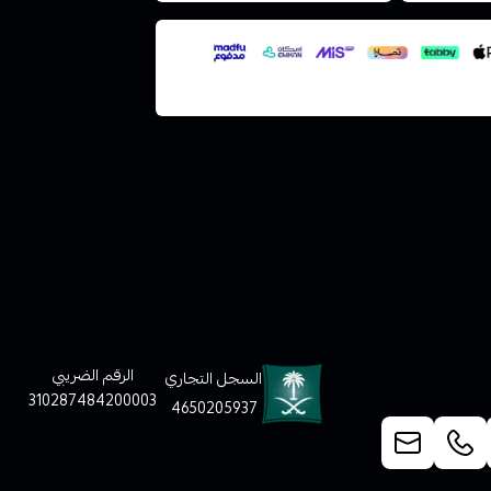
لعملاء
الرقم الضريبي
السجل التجاري
310287484200003
4650205937