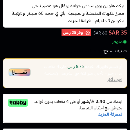
نيكد هاواين بوق سلاش جوافة برتقال هو عصير ثلجي
مميز بنكهاته المنعشة والطبيعية. يأتي في حجم 60 مليلتر وبتركيبة
نيكوتين 3 ملغرام....
قراءة المزيد
35 SAR
وفر
25 ر.س
60 SAR
متوفر
تصنيف المنتج:
نكهات الفيب معسل
أو قسم فاتورتك بقيمة
على
4
دفعات
8.75 ر.س
بدون رسوم تأخير، متوافقة مع الشريعة الإسلامية
اعرف أكثر