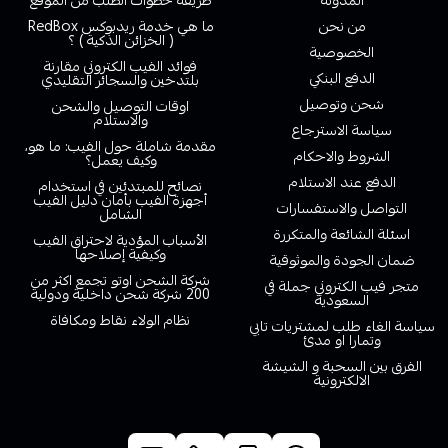
المدونة
طريقة خطوات الطلب من الموقع
من نحن
ما هي خدمة ريدبوكس RedBox
( الخزائن الذكية ) ؟
الخصوصية
فوائد الفيب الكتروني مقارنة
الدفع البنكي
بلتدخين والسجائر التقليدي
شحن وتوصيل
اوقات التوصيل والشحن
والاستلام
سياسة الاسترجاع
مقدمة شاملة حول الفيب: ما هو،
الشروط والاحكام
وكيف يعمل؟
الدفع عند الاستلام
نصائح للمبتدئين في استخدام
أجهزة الفيب بأمان دليل الفيب
التواصل والاستفسارات
الشامل
اسئلة الشائعة والمتكررة
الأسباب المؤدية لاحتراق الفيب
وكيفية إصلاحها
ضمان الجودة والموثوقية
شركة الشحن اوتو تجمع اكثر من
متجر فيب الكتروني جملة في
200 شركة شحن داخلية ودولية
السعودية
نظام الولاء نقاط ومكافاة
سياسة الغاء طلب لمشتريات تابي
وتمارا او مدئ
الفرق بين السحبة و الشيشة
الالكترونية
خدمة العملاء