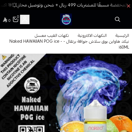
🎯 اكسب
0
0
فيب المدينة
الرئيسية
النكهات الاكترونية
نكهات الفيب معسل
نيكد هاواين بوق سلاش جوافة برتقال - Naked HAWAIIAN POG ice -
60MLا