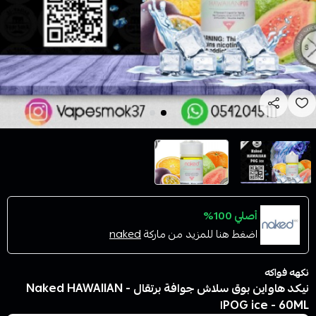
أصلي 100%
اضغط هنا للمزيد من ماركة
naked
نكهه فواكه
نيكد هاواين بوق سلاش جوافة برتقال - Naked HAWAIIAN
POG ice - 60MLا