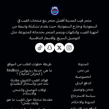
متجر فيب المدينة أفضل متجر بيع منتجات الفيب في
السعودية وخارج السعودية، حيث يقدم تشكيلة واسعة من
أجهزة الفيب، والنكهات ويتميز المتجر بخدماته المتنوعة، مثل
التوصيل السريع، والاسعار التنافسية
روابط تهمك
المدونة
طريقة خطوات الطلب من الموقع
من نحن
ما هي خدمة ريدبوكس RedBox
( الخزائن الذكية ) ؟
الخصوصية
فوائد الفيب الكتروني مقارنة
الدفع البنكي
بلتدخين والسجائر التقليدي
شحن وتوصيل
اوقات التوصيل والشحن
والاستلام
سياسة الاسترجاع
مقدمة شاملة حول الفيب: ما هو،
الشروط والاحكام
وكيف يعمل؟
الدفع عند الاستلام