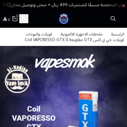
🎯 ا
0
0
فيب المدينة
الرئيسية
ملحقات الاجهزة الاكترونية
كويلات والبودات
كويلات جي تي اكس GTX مقاومه0.3 Coil VAPORESSO GTX