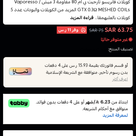
كويلات فابريسو تارجيت بي ام 80 مفاومة 3 ميش / Vaporesso
GTX 0.3Ω MESHED COILs المزيد من الكويلات والبودات عدد 5
كويلات بالعلبهمقا...
قراءة المزيد
63.75 SAR
وفر
11 ر.س
75 SAR
غير متوفر حاليًا
تصنيف المنتج:
كويلات والبودات
أو قسم فاتورتك بقيمة
على
4
دفعات
15.93 ر.س
بدون رسوم تأخير، متوافقة مع الشريعة الإسلامية
اعرف أكثر