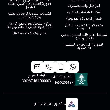
نصائح للمبتدئين في استخدام
أجهزة الفيب بأمان دليل الفيب
التواصل والاستفسارات
الشامل
اسئلة الشائعة والمتكررة
الأسباب المؤدية لاحتراق الفيب
وكيفية إصلاحها
ضمان الجودة والموثوقية
شركة الشحن اوتو تجمع اكثر من
متجر فيب الكتروني جملة في
200 شركة شحن داخلية ودولية
السعودية
نظام الولاء نقاط ومكافاة
سياسة الغاء طلب لمشتريات تابي
وتمارا او مدئ
الفرق بين السحبة و الشيشة
الالكترونية
خدمة العملاء
الرقم الضريبي
السجل التجاري
310287484200003
4650205937
موثّق في منصة الأعمال