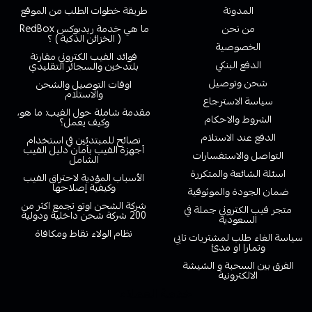
المدونة
طريقة خطوات الطلب من الموقع
من نحن
ما هي خدمة ريدبوكس RedBox
( الخزائن الذكية ) ؟
الخصوصية
فوائد الفيب الكتروني مقارنة
الدفع البنكي
بلتدخين والسجائر التقليدي
شحن وتوصيل
اوقات التوصيل والشحن
والاستلام
سياسة الاسترجاع
مقدمة شاملة حول الفيب: ما هو،
الشروط والاحكام
وكيف يعمل؟
الدفع عند الاستلام
نصائح للمبتدئين في استخدام
أجهزة الفيب بأمان دليل الفيب
التواصل والاستفسارات
الشامل
اسئلة الشائعة والمتكررة
الأسباب المؤدية لاحتراق الفيب
وكيفية إصلاحها
ضمان الجودة والموثوقية
شركة الشحن اوتو تجمع اكثر من
متجر فيب الكتروني جملة في
200 شركة شحن داخلية ودولية
السعودية
نظام الولاء نقاط ومكافاة
سياسة الغاء طلب لمشتريات تابي
وتمارا او مدئ
الفرق بين السحبة و الشيشة
الالكترونية
خدمة العملاء