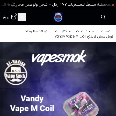
🎯 اكسب
0
0
فيب المدينة
الرئيسية
ملحقات الاجهزة الاكترونية
كويلات والبودات
كويل ميش فاندي Vandy Vape M Coil