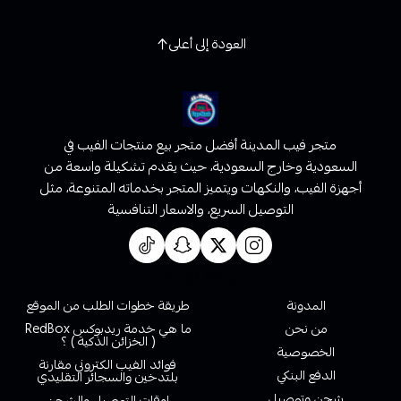
العودة إلى أعلى
متجر فيب المدينة أفضل متجر بيع منتجات الفيب في
السعودية وخارج السعودية، حيث يقدم تشكيلة واسعة من
أجهزة الفيب، والنكهات ويتميز المتجر بخدماته المتنوعة، مثل
التوصيل السريع، والاسعار التنافسية
روابط تهمك
المدونة
طريقة خطوات الطلب من الموقع
من نحن
ما هي خدمة ريدبوكس RedBox
( الخزائن الذكية ) ؟
الخصوصية
فوائد الفيب الكتروني مقارنة
الدفع البنكي
بلتدخين والسجائر التقليدي
شحن وتوصيل
اوقات التوصيل والشحن