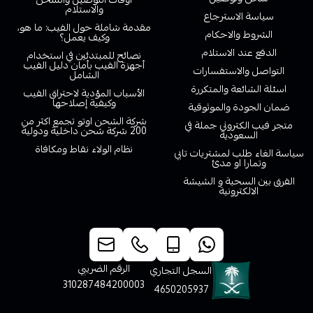
والاستلام
سياسة الاسترجاع
مقدمة شاملة حول الفيب: ما هو،
الشروط والاحكام
وكيف يعمل؟
الدفع عند الاستلام
نصائح للمبتدئين في استخدام
أجهزة الفيب بأمان دليل الفيب
التواصل والاستفسارات
الشامل
اسئلة الشائعة والمتكررة
الأسباب المؤدية لاحتراق الفيب
وكيفية إصلاحها
ضمان الجودة والموثوقية
شركة الشحن اوتو تجمع اكثر من
متجر فيب الكتروني جملة في
200 شركة شحن داخلية ودولية
السعودية
نظام الولاء نقاط ومكافاة
سياسة الغاء طلب لمشتريات تابي
وتمارا او مدئ
الفرق بين السحبة و الشيشة
الالكترونية
خدمة العملاء
الرقم الضريبي
السجل التجاري
310287484200003
4650205937