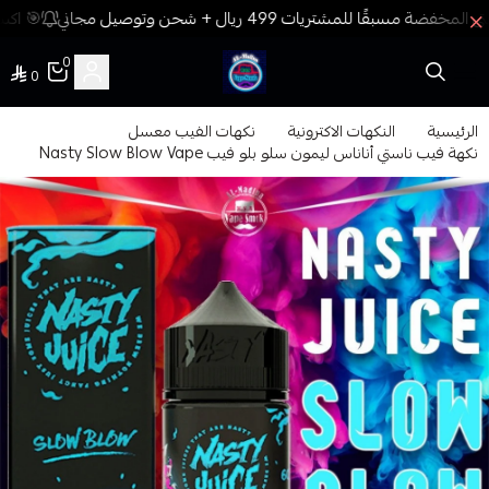
🎯 اكسب
0
0
فيب المدينة
الرئيسية
النكهات الاكترونية
نكهات الفيب معسل
نكهة فيب ناستي أناناس ليمون سلو بلو فيب Nasty Slow Blow Vape