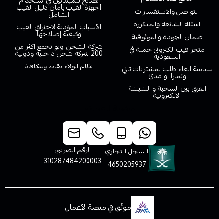
نصائح للمبتدئين في استخدام
أجهزة الفيب بأمان دليل الفيب
التواصل والاستفسارات
الشامل
اسئلة الشائعة والمتكررة
الأسباب المؤدية لاحتراق الفيب
وكيفية إصلاحها
ضمان الجودة والموثوقية
شركة الشحن اوتو تجمع اكثر من
متجر فيب الكتروني جملة في
200 شركة شحن داخلية ودولية
السعودية
نظام الولاء نقاط ومكافاة
سياسة الغاء طلب لمشتريات تابي
وتمارا او مدئ
الفرق بين السحبة و الشيشة
الالكترونية
خدمة العملاء
الرقم الضريبي
السجل التجاري
310287484200003
4650205937
موثّق في منصة الأعمال