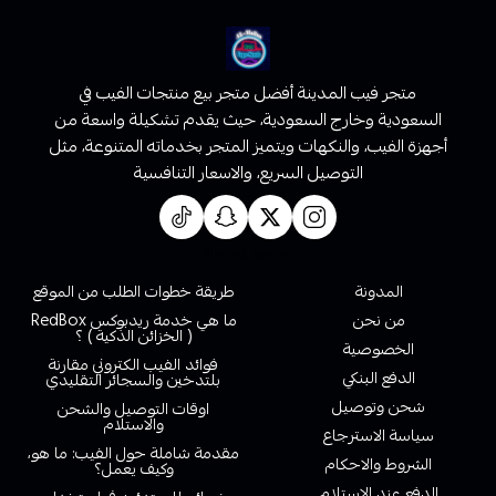
متجر فيب المدينة أفضل متجر بيع منتجات الفيب في
السعودية وخارج السعودية، حيث يقدم تشكيلة واسعة من
أجهزة الفيب، والنكهات ويتميز المتجر بخدماته المتنوعة، مثل
التوصيل السريع، والاسعار التنافسية
روابط تهمك
المدونة
طريقة خطوات الطلب من الموقع
من نحن
ما هي خدمة ريدبوكس RedBox
( الخزائن الذكية ) ؟
الخصوصية
فوائد الفيب الكتروني مقارنة
الدفع البنكي
بلتدخين والسجائر التقليدي
شحن وتوصيل
اوقات التوصيل والشحن
والاستلام
سياسة الاسترجاع
مقدمة شاملة حول الفيب: ما هو،
الشروط والاحكام
وكيف يعمل؟
الدفع عند الاستلام