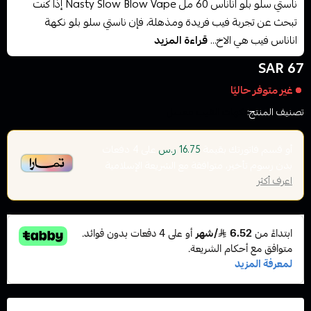
ناستي سلو بلو اناناس 60 مل Nasty Slow Blow Vape إذا كنت
تبحث عن تجربة فيب فريدة ومذهلة، فإن ناستي سلو بلو نكهة
اناناس فيب هي الاخ...
قراءة المزيد
67 SAR
غير متوفر حاليًا
تصنيف المنتج:
نكهات الفيب معسل
أو قسم فاتورتك بقيمة
على
4
دفعات
16.75 ر.س
بدون رسوم تأخير، متوافقة مع الشريعة الإسلامية
اعرف أكثر