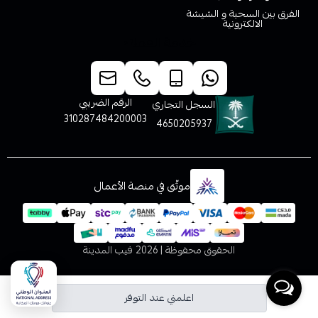
الفرق بين السحبة و الشيشة
الالكترونية
خدمة العملاء
الرقم الضريبي
السجل التجاري
310287484200003
4650205937
موثّق في منصة الأعمال
الحقوق محفوظة | 2026
فيب المدينة
اعلمني عند التوفر