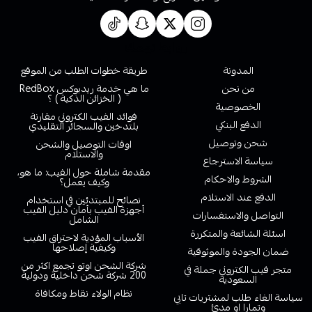
روابط تهمك
المدونة
طريقة خطوات الطلب من الموقع
من نحن
ما هي خدمة ريدبوكس RedBox
( الخزائن الذكية ) ؟
الخصوصية
فوائد الفيب الكتروني مقارنة
الدفع البنكي
بلتدخين والسجائر التقليدي
شحن وتوصيل
اوقات التوصيل والشحن
والاستلام
سياسة الاسترجاع
مقدمة شاملة حول الفيب: ما هو،
الشروط والاحكام
وكيف يعمل؟
الدفع عند الاستلام
نصائح للمبتدئين في استخدام
أجهزة الفيب بأمان دليل الفيب
التواصل والاستفسارات
الشامل
اسئلة الشائعة والمتكررة
الأسباب المؤدية لاحتراق الفيب
وكيفية إصلاحها
ضمان الجودة والموثوقية
شركة الشحن اوتو تجمع اكثر من
متجر فيب الكتروني جملة في
200 شركة شحن داخلية ودولية
السعودية
نظام الولاء نقاط ومكافاة
سياسة الغاء طلب لمشتريات تابي
وتمارا او مدئ