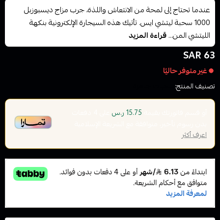
عندما تحتاج إلى لمحة من الانتعاش واللذة، جرب مزاج ديسبوزبل
1000 سحبة ليتشي ايس. تأتيك هذه السيجارة الإلكترونية بنكهة
الليتشي المن...
قراءة المزيد
63 SAR
غير متوفر حاليًا
تصنيف المنتج:
سحبات جاهزة
أو قسم فاتورتك بقيمة
على
4
دفعات
15.75 ر.س
بدون رسوم تأخير، متوافقة مع الشريعة الإسلامية
اعرف أكثر