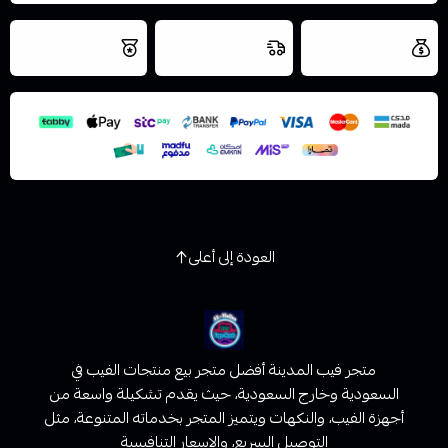
العروض والشحن
شحن سريع في نفس
نتميز بلجودة
مجاني
اليوم
اسحب و افلت الملف هنا
والتخزين الامن
استعراض
العودة إلى أعلى
متجر فيب المدينة أفضل متجر بيع منتجات الفيب في
السعودية وخارج السعودية، حيث يقدم تشكيلة واسعة من
أجهزة الفيب، والنكهات ويتميز المتجر بخدماته المتنوعة، مثل
التوصيل السريع، والاسعار التنافسية