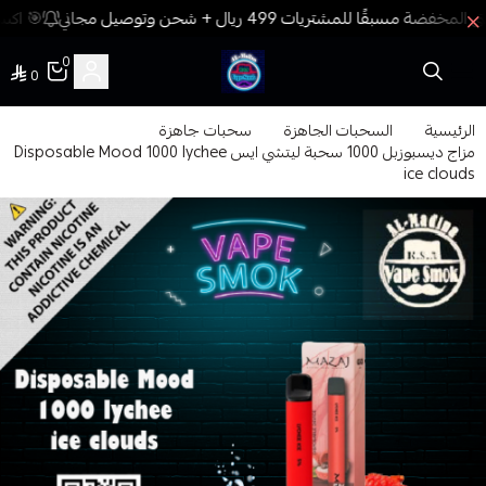
🎯 اكسب
0
0
فيب المدينة
الرئيسية
السحبات الجاهزة
سحبات جاهزة
مزاج ديسبوزبل 1000 سحبة ليتشي ايس Disposable Mood 1000 lychee
ice clouds