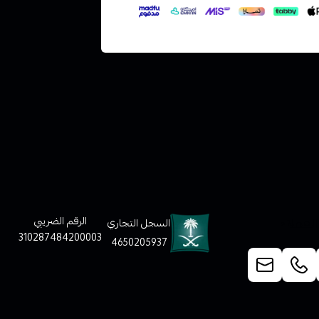
لعملاء
الرقم الضريبي
السجل التجاري
310287484200003
4650205937