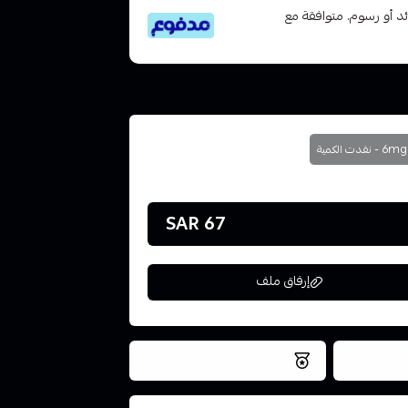
تى 6 دفعات، بدون فوائد أو رسوم. متوافقة مع
6mg - نفدت الكمية
67 SAR
إرفاق ملف
فس اليوم
نتميز بلجودة والتخزين الامن
ملف هنا