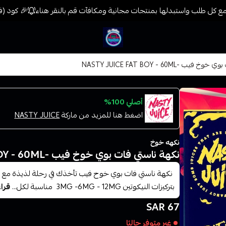
 كل طلب واستبدلها بمنتجات مجانية ومكافآت قم بالنقر هناء
🎉 كود (فيب) خصم 7% على جميع المنتجات حتى المخفض
فيب المدينة
 -NASTY JUICE FAT BOY - 60ML
أصلي 100%
اضغط هنا للمزيد من ماركة
NASTY JUICE
نكهه خوخ
نكهة ناستي فات بوي خوخ فيب -NASTY JUICE FAT BOY - 60ML
نكهة ناستي فات بوي خوخ فيب تأخذك في رحلة لذيذة مع 
بتركيزات النيكوتين 3MG -6MG - 12MG مناسبة لكل...
قراء
67 SAR
غير متوفر حاليًا