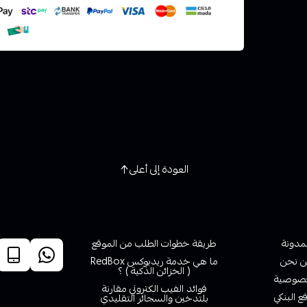
العودة إلى أعلى
روابط تهمك
خدمة ا
لمدونة
طريقة خطوات الطلب من الموقع
 نحن
ما هي خدمة ريدبوكس RedBox
( الخزائن الذكية ) ؟
صوصية
فوائد الفيب الكتروني مقارنة
ع البنكي
بلتدخين والسجائر التقليدي