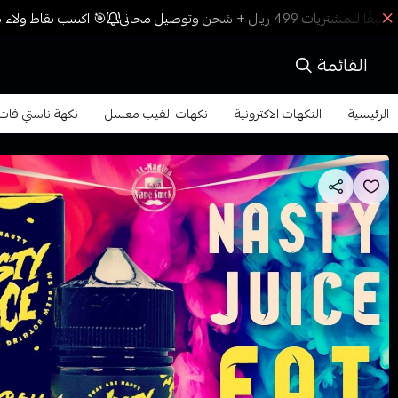
🎯 اكسب نقاط ولاء مع
القائمة
الرئيسية
النكهات الاكترونية
نكهات الفيب معسل
نكهة ناستي فات بوي خوخ فيب