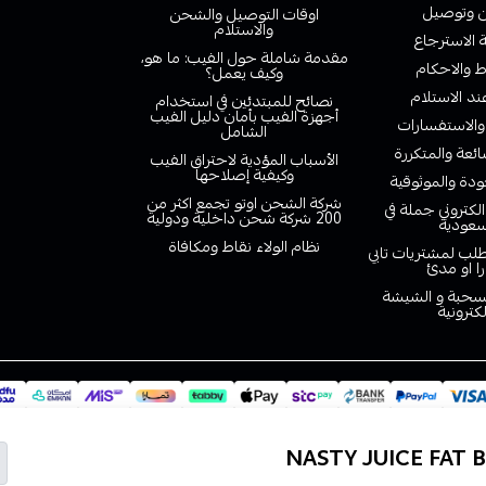
وتوصيل
اوقات التوصيل والشحن
والاستلام
الاسترجاع
مقدمة شاملة حول الفيب: ما هو،
 والاحكام
وكيف يعمل؟
ند الاستلام
نصائح للمبتدئين في استخدام
أجهزة الفيب بأمان دليل الفيب
والاستفسارات
الشامل
ائعة والمتكررة
الأسباب المؤدية لاحتراق الفيب
وكيفية إصلاحها
دة والموثوقية
شركة الشحن اوتو تجمع اكثر من
لكتروني جملة في
200 شركة شحن داخلية ودولية
سعودية
نظام الولاء نقاط ومكافاة
لب لمشتريات تابي
را او مدئ
لسحبة و الشيشة
لكترونية