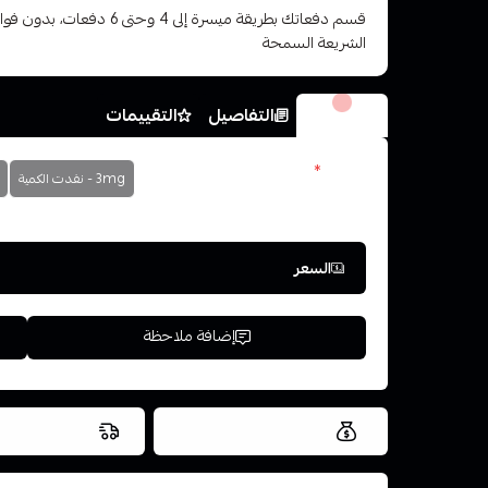
قسم دفعاتك بطريقة ميسرة إلى 4 وح
الشريعة السمحة
الخيارات
التفاصيل
التقييمات
نكوتين
*
3mg - نفدت الكمية
اختر
السعر
إضافة ملاحظة
العروض والشحن مجاني
شحن سريع في ن
اسحب و افلت ال
استعراض