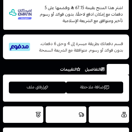
اشترِ هذا المنتج بقيمة 67.15
وقسّمها على 5
دفعات مع إمكان ادفع لاحقًا، بدون فوائد أو رسوم
تأخير ومتوافق مع الشريعة الإسلامية
قسم دفعاتك بطريقة ميسرة إلى 4 وحتى 6 دفعات،
بدون فوائد أو رسوم. متوافقة مع الشريعة السمحة
الخيارات
التفاصيل
التقييمات
إضافة ملاحظة
إرفاق ملف
العروض والشحن
شحن سريع في نفس
نتميز بلجودة
مجاني
اليوم
اسحب و افلت الملف هنا
والتخزين الامن
استعراض