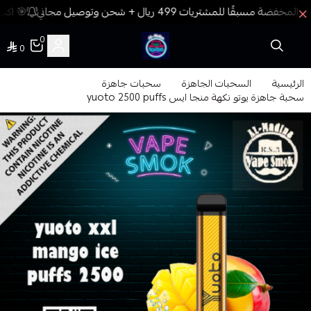
🎯 اكسب
0
0
فيب المدينة
الرئيسية
السحبات الجاهزة
سحبات جاهزة
سحبة جاهزة يوتو نكهة منجا ايس yuoto 2500 puffs