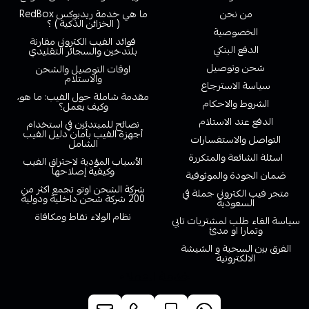
من نحن
ما هي خدمة ريدبوكس RedBox
( الخزائن الذكية ) ؟
الخصوصية
فوائد الفيب الكتروني مقارنة
الدفع البنكي
بلتدخين والسجائر التقليدي
شحن وتوصيل
اوقات التوصيل والشحن
والاستلام
سياسة الاسترجاع
مقدمة شاملة حول الفيب: ما هو،
الشروط والاحكام
وكيف يعمل؟
الدفع عند الاستلام
نصائح للمبتدئين في استخدام
أجهزة الفيب بأمان دليل الفيب
التواصل والاستفسارات
الشامل
اسئلة الشائعة والمتكررة
الأسباب المؤدية لاحتراق الفيب
وكيفية إصلاحها
ضمان الجودة والموثوقية
شركة الشحن اوتو تجمع اكثر من
متجر فيب الكتروني جملة في
200 شركة شحن داخلية ودولية
السعودية
نظام الولاء نقاط ومكافاة
سياسة الغاء طلب لمشتريات تابي
وتمارا او مدئ
الفرق بين السحبة و الشيشة
الالكترونية
خدمة العملاء