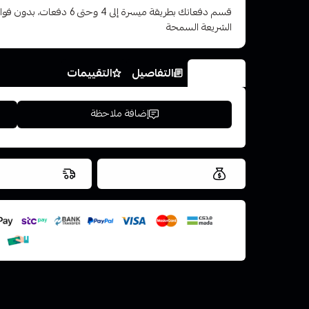
قسم دفعاتك بطريقة ميسرة إلى 4 وح
الشريعة السمحة
الخيارات
التفاصيل
التقييمات
إضافة ملاحظة
العروض والشحن مجاني
شحن سريع في ن
اسحب و افلت ال
استعراض