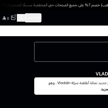
مخفضة مسبقًا للمشتريات 499 ريال + شحن وتوصيل مجاني
0
اللغة:
العربية
0
شيشة و سحبة فلادين جيت VLADDIN JET KIT هو منتج جديد تمامًا أطلقته شركة Vladdin ، وهو
مزيد