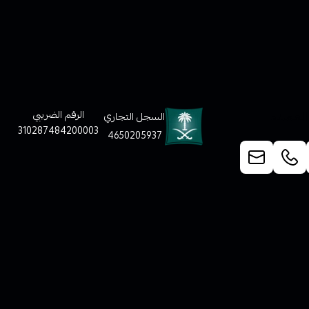
لعملاء
الرقم الضريبي
السجل التجاري
310287484200003
4650205937