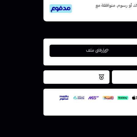
تى 6 دفعات، بدون فوائد أو رسوم. متوافقة مع
إرفاق ملف
فس اليوم
نتميز بلجودة والتخزين الامن
ملف هنا