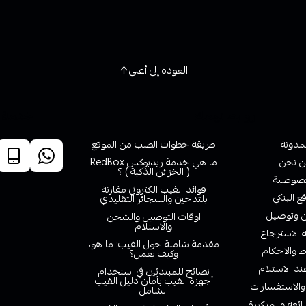
العودة إلى أعلى
روابط تهمك
خدمة ا
لمدونة
طريقة خطوات الطلب من الموقع
 نحن
ما هي خدمة ريدبوكس RedBox
( الخزائن الذكية ) ؟
صوصية
فوائد الفيب الكتروني مقارنة
ع البنكي
بلتدخين والسجائر التقليدي
وتوصيل
اوقات التوصيل والشحن
والاستلام
الاسترجاع
مقدمة شاملة حول الفيب: ما هو،
 والاحكام
وكيف يعمل؟
ند الاستلام
نصائح للمبتدئين في استخدام
أجهزة الفيب بأمان دليل الفيب
والاستفسارات
الشامل
ائعة والمتكررة