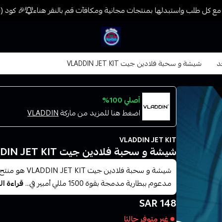
ع كل طلب واستبدلها بمنتجات مجانية ومكافآت قم بالنقر هناء
🎉 كود (فيب) خصم 7% على جميع المنتجات حتى ال
فيب المدينة
د
شيشة و سحبة فلادين جيت VLADDIN JET KIT
أصلي 100%
اضغط هنا للمزيد من ماركة
VLADDIN
VLADDIN JET KIT
شيشة و سحبة فلادين جيت VLADDIN JET KIT
مدعوم ببطارية مدمجة بقوة 1500 مللي أمبير في...
قراءة ال
148 SAR
غير متوفر حاليًا