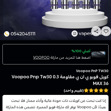
أصلي 100%
اضغط هنا للمزيد من ماركة
VOOPOO
Voopoo PnP TW30
كويل فوبو بي ان بي مقاومة 0.3 Voopoo Pnp Tw30
MAX 36
(تقييم واحد)
إذا كنت تبحث عن كويلات ذات جودة عالية وأداء ممتاز، فلا تبحث
بعيدًا، لأن Voopoo توفر لك ماركة فوبو المميزة. تتضمن هذه الماركة