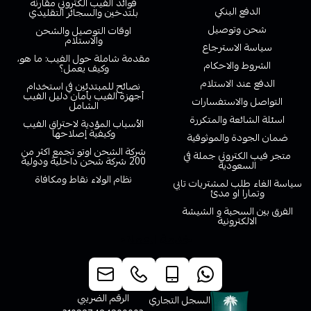
فوائد الفيب الكتروني مقارنة
الدفع البنكي
بلتدخين والسجائر التقليدي
شحن وتوصيل
اوقات التوصيل والشحن
والاستلام
سياسة الاسترجاع
مقدمة شاملة حول الفيب: ما هو،
الشروط والاحكام
وكيف يعمل؟
الدفع عند الاستلام
نصائح للمبتدئين في استخدام
أجهزة الفيب بأمان دليل الفيب
التواصل والاستفسارات
الشامل
اسئلة الشائعة والمتكررة
الأسباب المؤدية لاحتراق الفيب
وكيفية إصلاحها
ضمان الجودة والموثوقية
شركة الشحن اوتو تجمع اكثر من
متجر فيب الكتروني جملة في
200 شركة شحن داخلية ودولية
السعودية
نظام الولاء نقاط ومكافاة
سياسة الغاء طلب لمشتريات تابي
وتمارا او مدئ
الفرق بين السحبة و الشيشة
الالكترونية
خدمة العملاء
الرقم الضريبي
السجل التجاري