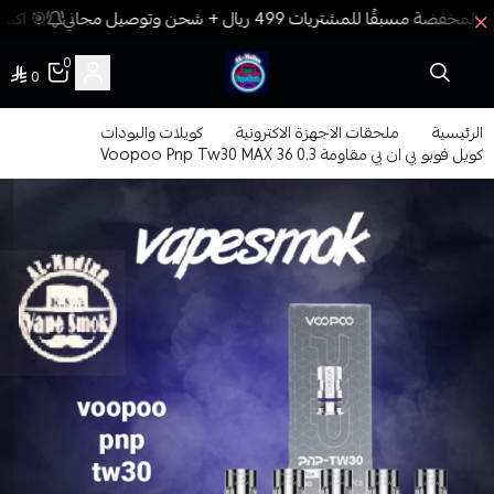
🎯 اكسب
0
0
فيب المدينة
الرئيسية
ملحقات الاجهزة الاكترونية
كويلات والبودات
كويل فوبو بي ان بي مقاومة 0.3 Voopoo Pnp Tw30 MAX 36