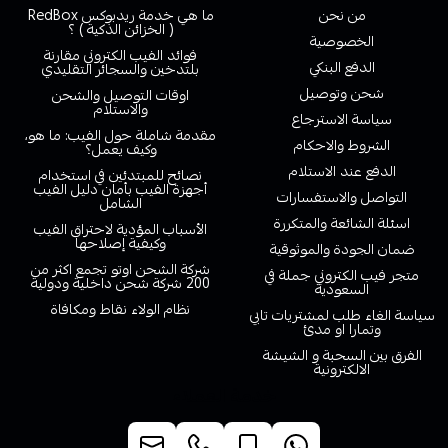
من نحن
ما هي خدمة ريدبوكس RedBox
( الخزائن الذكية ) ؟
الخصوصية
فوائد الفيب الكتروني مقارنة
الدفع البنكي
بلتدخين والسجائر التقليدي
شحن وتوصيل
اوقات التوصيل والشحن
والاستلام
سياسة الاسترجاع
مقدمة شاملة حول الفيب: ما هو،
الشروط والاحكام
وكيف يعمل؟
الدفع عند الاستلام
نصائح للمبتدئين في استخدام
أجهزة الفيب بأمان دليل الفيب
التواصل والاستفسارات
الشامل
اسئلة الشائعة والمتكررة
الأسباب المؤدية لاحتراق الفيب
وكيفية إصلاحها
ضمان الجودة والموثوقية
شركة الشحن اوتو تجمع اكثر من
متجر فيب الكتروني جملة في
200 شركة شحن داخلية ودولية
السعودية
نظام الولاء نقاط ومكافاة
سياسة الغاء طلب لمشتريات تابي
وتمارا او مدئ
الفرق بين السحبة و الشيشة
الالكترونية
خدمة العملاء