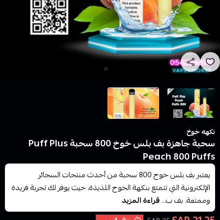
نكهه خوخ
سحبة جاهزة بف بلس خوخ 800 سحبة Puff Plus
Peach 800 Puffs
يعتبر بف بلس خوخ 800 سحبة من أحدث منتجات السجائر
الإلكترونية التي تتمتع بنكهة الخوخ اللذيذة، حيث يوفر لك تجربة فريدة
وممتعة. بف ب...
قراءة المزيد