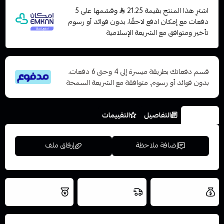
اشترِ هذا المنتج بقيمة 21.25
وقسّمها على 5
دفعات مع إمكان ادفع لاحقًا، بدون فوائد أو رسوم
تأخير ومتوافق مع الشريعة الإسلامية
قسم دفعاتك بطريقة ميسرة إلى 4 وحتى 6 دفعات،
بدون فوائد أو رسوم. متوافقة مع الشريعة السمحة
الخيارات
التفاصيل
التقييمات
إضافة ملاحظة
إرفاق ملف
العروض والشحن
شحن سريع في نفس
نتميز بلجودة
مجاني
اليوم
اسحب و افلت الملف هنا
والتخزين الامن
استعراض