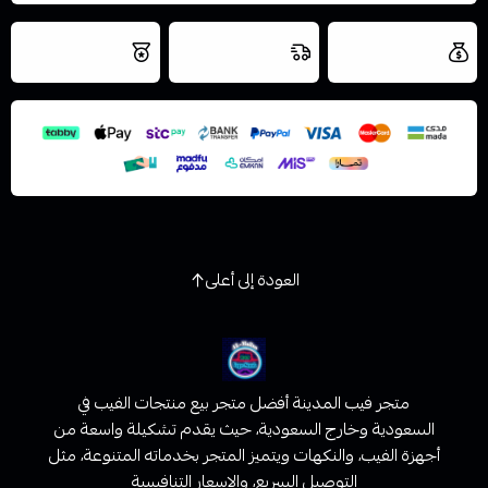
العروض والشحن
شحن سريع في نفس
نتميز بلجودة
مجاني
اليوم
اسحب و افلت الملف هنا
والتخزين الامن
استعراض
العودة إلى أعلى
متجر فيب المدينة أفضل متجر بيع منتجات الفيب في
السعودية وخارج السعودية، حيث يقدم تشكيلة واسعة من
أجهزة الفيب، والنكهات ويتميز المتجر بخدماته المتنوعة، مثل
التوصيل السريع، والاسعار التنافسية