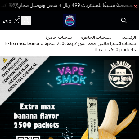
🎯 اكسب
0
0
فيب المدينة
الرئيسية
السحبات الجاهزة
سحبات جاهزة
سحبات اكسترا ماكس طعم الموز كريمة2500 سحبة Extra max banana
flavor 2500 packets