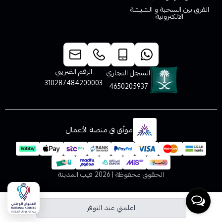
الفرق بين السحبة و الشيشة
الالكترونية
خدمة العملاء
الرقم الضريبي
السجل التجاري
310287484200003
4650205937
موثّق في منصة الأعمال
الحقوق محفوظة | 2026
فيب المدينة
اعلمني عند التوفر