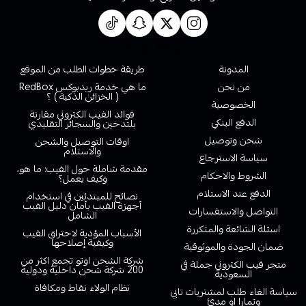
روابط تهمك
المدونة
طريقة خطوات الطلب من الموقع
من نحن
ما هي خدمة ريدبوكس RedBox
( الخزائن الذكية ) ؟
الخصوصية
فوائد الفيب الكتروني مقارنة
الدفع البنكي
بلتدخين والسجائر التقليدي
شحن وتوصيل
اوقات التوصيل والشحن
والاستلام
سياسة الاسترجاع
مقدمة شاملة حول الفيب: ما هو،
الشروط والاحكام
وكيف يعمل؟
الدفع عند الاستلام
نصائح للمبتدئين في استخدام
أجهزة الفيب بأمان دليل الفيب
التواصل والاستفسارات
الشامل
اسئلة الشائعة والمتكررة
الأسباب المؤدية لاحتراق الفيب
وكيفية إصلاحها
ضمان الجودة والموثوقية
شركة الشحن اوتو تجمع اكثر من
متجر فيب الكتروني جملة في
200 شركة شحن داخلية ودولية
السعودية
نظام الولاء نقاط ومكافاة
سياسة الغاء طلب لمشتريات تابي
وتمارا او مدئ