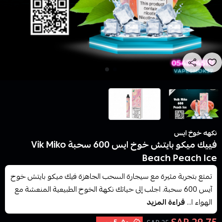
نكهه خوخ ايس
فييك ميكو بايتش خوخ ايس 600 سحبة Vik Miko
Beach Peach Ice
تمتع بتجربة مثيرة مع سيجارة السحب الجاهزة فيك ميكو بايتش خوخ
آيس 600 سحبة. اجلب إلى حياتك نكهة الخوخ الطبيعية المنعشة مع
الهواء ا...
قراءة المزيد