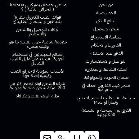
من نحن
ما هي خدمة ريدبوكس RedBox
( الخزائن الذكية ) ؟
الخصوصية
فوائد الفيب الكتروني مقارنة
الدفع البنكي
بلتدخين والسجائر التقليدي
شحن وتوصيل
اوقات التوصيل والشحن
والاستلام
سياسة الاسترجاع
مقدمة شاملة حول الفيب: ما هو،
الشروط والاحكام
وكيف يعمل؟
الدفع عند الاستلام
نصائح للمبتدئين في استخدام
أجهزة الفيب بأمان دليل الفيب
التواصل والاستفسارات
الشامل
اسئلة الشائعة والمتكررة
الأسباب المؤدية لاحتراق الفيب
وكيفية إصلاحها
ضمان الجودة والموثوقية
شركة الشحن اوتو تجمع اكثر من
متجر فيب الكتروني جملة في
200 شركة شحن داخلية ودولية
السعودية
نظام الولاء نقاط ومكافاة
سياسة الغاء طلب لمشتريات تابي
وتمارا او مدئ
الفرق بين السحبة و الشيشة
الالكترونية
خدمة العملاء