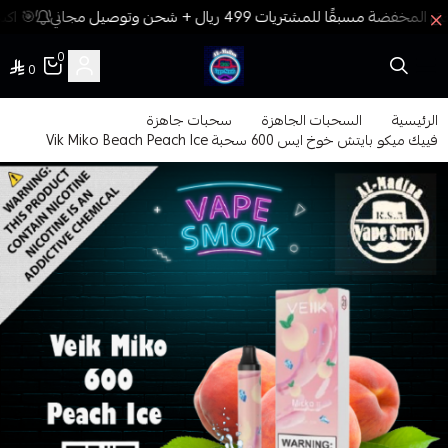
🎯 اكس
0
0
فيب المدينة
الرئيسية
السحبات الجاهزة
سحبات جاهزة
فييك ميكو بايتش خوخ ايس 600 سحبة Vik Miko Beach Peach Ice