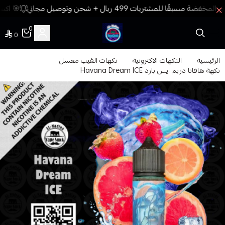
🎯 اكسب
0
0
فيب المدينة
الرئيسية
النكهات الاكترونية
نكهات الفيب معسل
نكهة هافانا دريم ايس بارد Havana Dream ICE