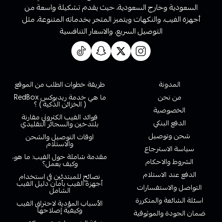
السعودية وخارج السعودية، حيث يقدم تشكيلة واسعة من
أجهزة الفيب، والنكهات ويتميز المتجر بخدماته المتنوعة، مثل
التوصيل السريع، والاسعار التنافسية
روابط تهمك
المدونة
طريقة خطوات الطلب من الموقع
من نحن
ما هي خدمة ريدبوكس RedBox
( الخزائن الذكية ) ؟
الخصوصية
فوائد الفيب الكتروني مقارنة
الدفع البنكي
بلتدخين والسجائر التقليدي
شحن وتوصيل
اوقات التوصيل والشحن
والاستلام
سياسة الاسترجاع
مقدمة شاملة حول الفيب: ما هو،
الشروط والاحكام
وكيف يعمل؟
الدفع عند الاستلام
نصائح للمبتدئين في استخدام
أجهزة الفيب بأمان دليل الفيب
التواصل والاستفسارات
الشامل
اسئلة الشائعة والمتكررة
الأسباب المؤدية لاحتراق الفيب
وكيفية إصلاحها
ضمان الجودة والموثوقية