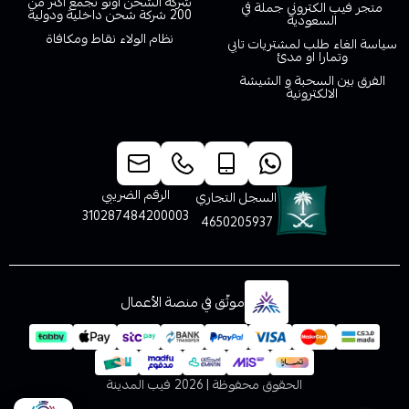
شركة الشحن اوتو تجمع اكثر من
متجر فيب الكتروني جملة في
200 شركة شحن داخلية ودولية
السعودية
نظام الولاء نقاط ومكافاة
سياسة الغاء طلب لمشتريات تابي
وتمارا او مدئ
الفرق بين السحبة و الشيشة
الالكترونية
خدمة العملاء
الرقم الضريبي
السجل التجاري
310287484200003
4650205937
موثّق في منصة الأعمال
الحقوق محفوظة | 2026
فيب المدينة