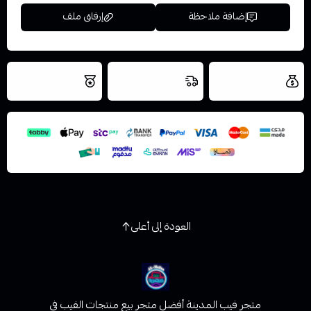
إضافة ملاحظة
إرفاق ملف
العروض والشحن
شحن سريع في نفس
نتميز بلجودة
مجاني
اليوم
اسحب و افلت الملف هنا
والتخزين الامن
استعراض
العودة إلى أعلى
متجر فيب المدينة أفضل متجر بيع منتجات الفيب في