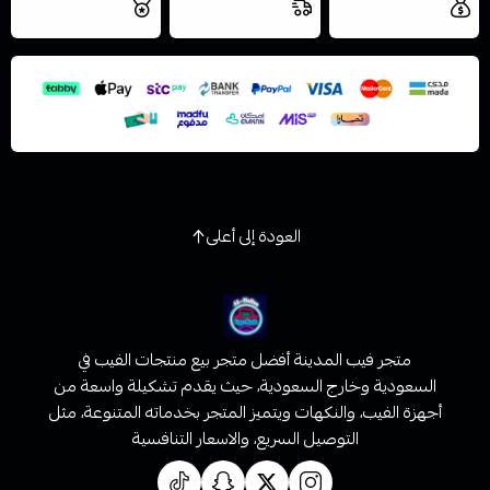
مجاني
اليوم
اسحب و افلت الملف هنا
والتخزين الامن
استعراض
العودة إلى أعلى
متجر فيب المدينة أفضل متجر بيع منتجات الفيب في
السعودية وخارج السعودية، حيث يقدم تشكيلة واسعة من
أجهزة الفيب، والنكهات ويتميز المتجر بخدماته المتنوعة، مثل
التوصيل السريع، والاسعار التنافسية