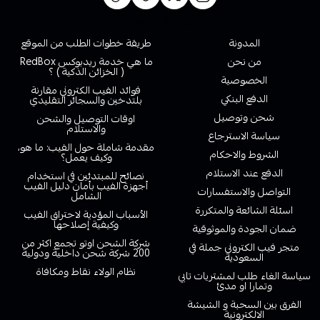
روابط تهمك
المدونة
طريقة خطوات الطلب من الموقع
من نحن
ما هي خدمة ريدبوكس RedBox
( الخزائن الذكية ) ؟
الخصوصية
فوائد الفيب الكتروني مقارنة
الدفع البنكي
بلتدخين والسجائر التقليدي
شحن وتوصيل
اوقات التوصيل والشحن
والاستلام
سياسة الاسترجاع
مقدمة شاملة حول الفيب: ما هو،
الشروط والاحكام
وكيف يعمل؟
الدفع عند الاستلام
نصائح للمبتدئين في استخدام
أجهزة الفيب بأمان دليل الفيب
التواصل والاستفسارات
الشامل
اسئلة الشائعة والمتكررة
الأسباب المؤدية لاحتراق الفيب
وكيفية إصلاحها
ضمان الجودة والموثوقية
شركة الشحن اوتو تجمع اكثر من
متجر فيب الكتروني جملة في
200 شركة شحن داخلية ودولية
السعودية
نظام الولاء نقاط ومكافاة
سياسة الغاء طلب لمشتريات تابي
وتمارا او مدئ
الفرق بين السحبة و الشيشة
الالكترونية