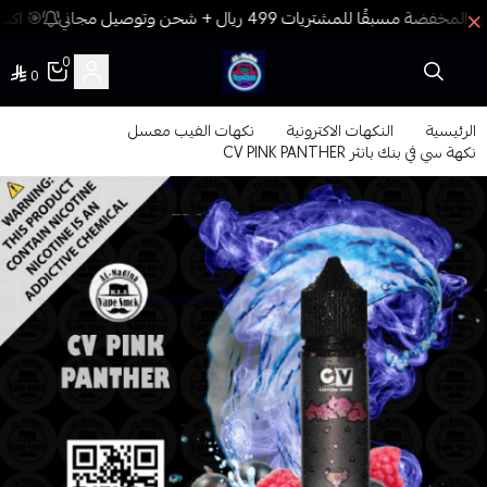
🎯 اكسب
0
0
فيب المدينة
الرئيسية
النكهات الاكترونية
نكهات الفيب معسل
نكهة سي في بنك بانثر CV PINK PANTHER