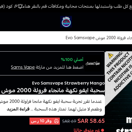
كل طلب واستبدلها بمنتجات مجانية ومكافآت قم بالنقر هناء
🎉 كود (فيب) خصم 7% على جميع المنتجات حتى المخفضة مس
فيب المدينة
وش Evo Samsvape
أصلي 100%
اضغط هنا للمزيد من ماركة
Sams Vape
Evo Samsvape Strawberry Mango
سحبة ايفو نكهة مانجاء فرولة 2000 موش Evo Samsvape
وطعم لا مثيل لهما. تمتاز هذه السحبة ...
قراءة المزيد
58.65 SAR
وفر
10 ر.س
69 SAR
غير متوفر حاليًا