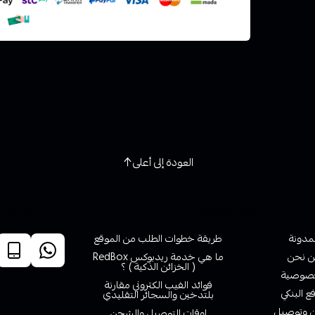
العودة إلى أعلى
روابط تهمك
خدمة ا
لمدونة
طريقة خطوات الطلب من الموقع
 نحن
ما هي خدمة ريدبوكس RedBox
( الخزائن الذكية ) ؟
صوصية
فوائد الفيب الكتروني مقارنة
ع البنكي
بلتدخين والسجائر التقليدي
وتوصيل
اوقات التوصيل والشحن