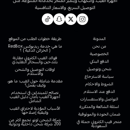
أجهزة الفيب، والنكهات ويتميز المتجر بخدماته المتنوعة، مثل
التوصيل السريع، والاسعار التنافسية
روابط تهمك
المدونة
طريقة خطوات الطلب من الموقع
من نحن
ما هي خدمة ريدبوكس RedBox
( الخزائن الذكية ) ؟
الخصوصية
فوائد الفيب الكتروني مقارنة
الدفع البنكي
بلتدخين والسجائر التقليدي
شحن وتوصيل
اوقات التوصيل والشحن
والاستلام
سياسة الاسترجاع
مقدمة شاملة حول الفيب: ما هو،
الشروط والاحكام
وكيف يعمل؟
الدفع عند الاستلام
نصائح للمبتدئين في استخدام
أجهزة الفيب بأمان دليل الفيب
التواصل والاستفسارات
الشامل
اسئلة الشائعة والمتكررة
الأسباب المؤدية لاحتراق الفيب
وكيفية إصلاحها
ضمان الجودة والموثوقية
شركة الشحن اوتو تجمع اكثر من
متجر فيب الكتروني جملة في
200 شركة شحن داخلية ودولية
السعودية