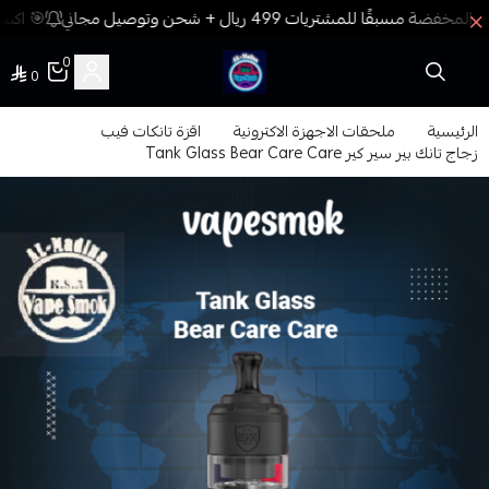
🎯 اكسب
0
0
فيب المدينة
الرئيسية
ملحقات الاجهزة الاكترونية
اقزة تانكات فيب
زجاج تانك بير سير كير Tank Glass Bear Care Care