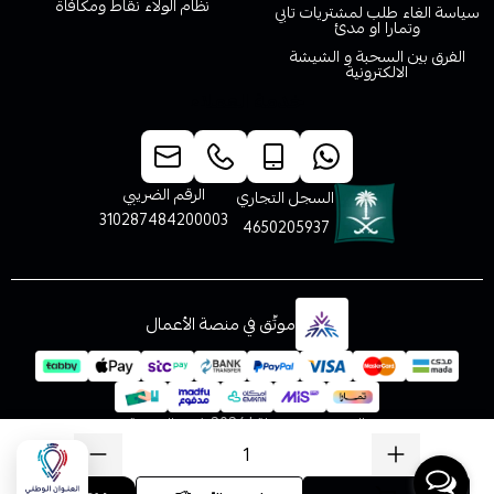
نظام الولاء نقاط ومكافاة
سياسة الغاء طلب لمشتريات تابي
وتمارا او مدئ
الفرق بين السحبة و الشيشة
الالكترونية
خدمة العملاء
الرقم الضريبي
السجل التجاري
310287484200003
4650205937
موثّق في منصة الأعمال
الحقوق محفوظة | 2026
فيب المدينة