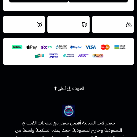
العروض والشحن
شحن سريع في نفس
نتميز بلجودة
مجاني
اليوم
اسحب و افلت الملف هنا
والتخزين الامن
استعراض
العودة إلى أعلى
متجر فيب المدينة أفضل متجر بيع منتجات الفيب في
السعودية وخارج السعودية، حيث يقدم تشكيلة واسعة من