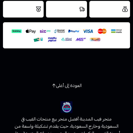
اسحب و افلت الملف هنا
العروض والشحن
شحن سريع في نفس
نتميز بلجودة
مجاني
اليوم
استعراض
والتخزين الامن
العودة إلى أعلى
متجر فيب المدينة أفضل متجر بيع منتجات الفيب في
السعودية وخارج السعودية، حيث يقدم تشكيلة واسعة من