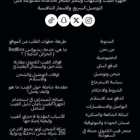
أجهزة الفيب، والنكهات ويتميز المتجر بخدماته المتنوعة، مثل
التوصيل السريع، والاسعار التنافسية
روابط تهمك
المدونة
طريقة خطوات الطلب من الموقع
من نحن
ما هي خدمة ريدبوكس RedBox
( الخزائن الذكية ) ؟
الخصوصية
فوائد الفيب الكتروني مقارنة
الدفع البنكي
بلتدخين والسجائر التقليدي
شحن وتوصيل
اوقات التوصيل والشحن
والاستلام
سياسة الاسترجاع
مقدمة شاملة حول الفيب: ما هو،
الشروط والاحكام
وكيف يعمل؟
الدفع عند الاستلام
نصائح للمبتدئين في استخدام
أجهزة الفيب بأمان دليل الفيب
التواصل والاستفسارات
الشامل
اسئلة الشائعة والمتكررة
الأسباب المؤدية لاحتراق الفيب
وكيفية إصلاحها
ضمان الجودة والموثوقية
شركة الشحن اوتو تجمع اكثر من
متجر فيب الكتروني جملة في
200 شركة شحن داخلية ودولية
السعودية