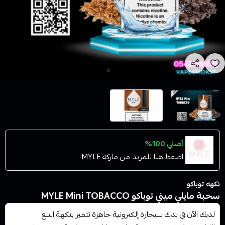
أصلي 100%
اضغط هنا للمزيد من ماركة
MYLE
نكهه توباكو
سحبة مايلي ميني توباكو MYLE Mini TOBACCO
لديك الآن في يدك سيجارة إلكترونية جاهزة تتميز بنكهة التبغ