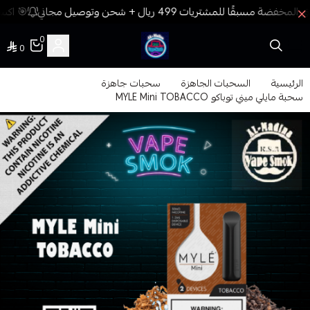
🎯 اكسب
0
0
فيب المدينة
الرئيسية
السحبات الجاهزة
سحبات جاهزة
سحبة مايلي ميني توباكو MYLE Mini TOBACCO