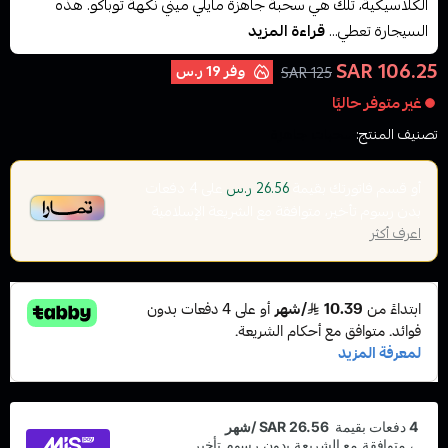
الكلاسيكية، تلك هي سحبة جاهزة مايلي ميني نكهة توباكو. هذه
السيجارة تعطي...
قراءة المزيد
106.25 SAR
وفر
19 ر.س
125 SAR
غير متوفر حاليًا
تصنيف المنتج:
سحبات جاهزة
أو قسم فاتورتك بقيمة
على
4
دفعات
26.56 ر.س
بدون رسوم تأخير، متوافقة مع الشريعة الإسلامية
اعرف أكثر