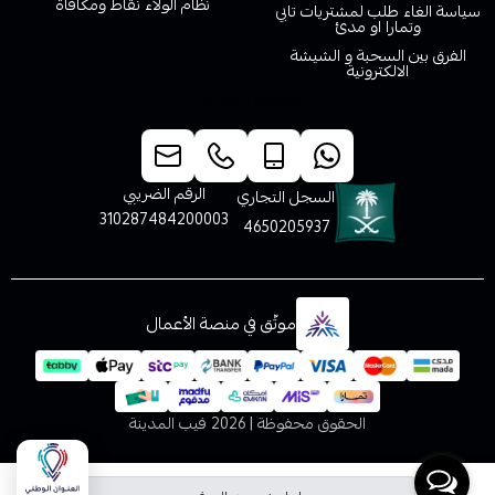
نظام الولاء نقاط ومكافاة
سياسة الغاء طلب لمشتريات تابي
وتمارا او مدئ
الفرق بين السحبة و الشيشة
الالكترونية
خدمة العملاء
الرقم الضريبي
السجل التجاري
310287484200003
4650205937
موثّق في منصة الأعمال
الحقوق محفوظة | 2026
فيب المدينة