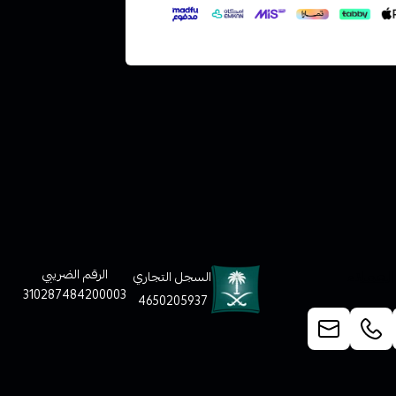
لعملاء
الرقم الضريبي
السجل التجاري
310287484200003
4650205937