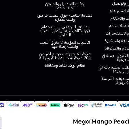
وتوصيل
اوقات التوصيل والشحن
والاستلام
الاسترجاع
مقدمة شاملة حول الفيب: ما هو،
 والاحكام
وكيف يعمل؟
ند الاستلام
نصائح للمبتدئين في استخدام
أجهزة الفيب بأمان دليل الفيب
والاستفسارات
الشامل
ائعة والمتكررة
الأسباب المؤدية لاحتراق الفيب
وكيفية إصلاحها
دة والموثوقية
شركة الشحن اوتو تجمع اكثر من
لكتروني جملة في
200 شركة شحن داخلية ودولية
سعودية
نظام الولاء نقاط ومكافاة
لب لمشتريات تابي
را او مدئ
لسحبة و الشيشة
لكترونية