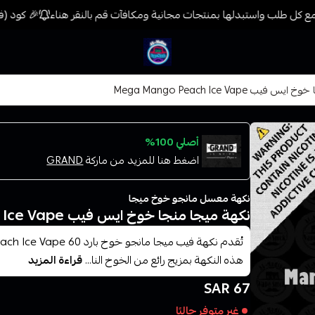
 كل طلب واستبدلها بمنتجات مجانية ومكافآت قم بالنقر هناء
🎉 كود (فيب) خصم 7% على جميع المنتجات حتى المخفض
فيب المدينة
ب Mega Mango Peach Ice Vape
أصلي 100%
اضغط هنا للمزيد من ماركة
GRAND
نكهة معسل مانجو خوخ ميجا
نكهة ميجا منجا خوخ ايس فيب Mega Mango Peach Ice Vape
هذه النكهة بمزيج رائع من الخوخ النا...
قراءة المزيد
67 SAR
غير متوفر حاليًا