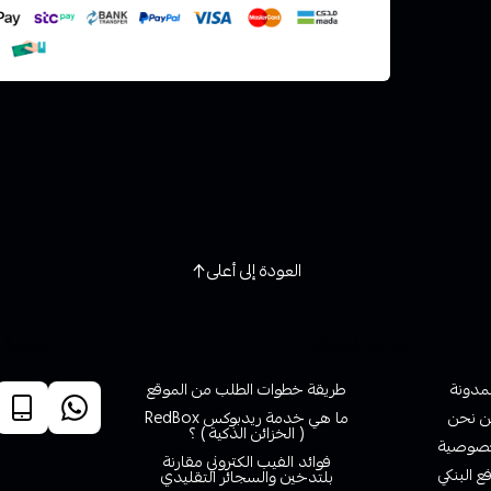
العودة إلى أعلى
روابط تهمك
خدمة ا
لمدونة
طريقة خطوات الطلب من الموقع
 نحن
ما هي خدمة ريدبوكس RedBox
( الخزائن الذكية ) ؟
صوصية
فوائد الفيب الكتروني مقارنة
ع البنكي
بلتدخين والسجائر التقليدي