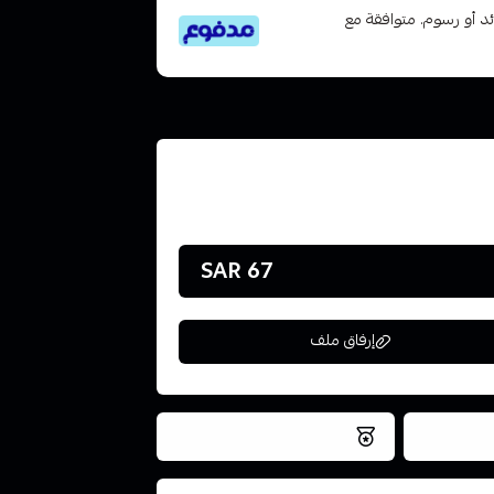
تى 6 دفعات، بدون فوائد أو رسوم. متوافقة مع
67 SAR
إرفاق ملف
فس اليوم
نتميز بلجودة والتخزين الامن
ملف هنا