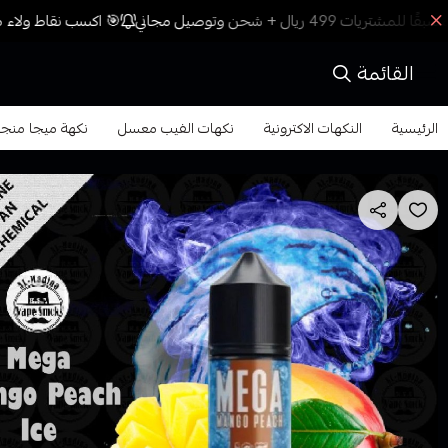
🎯 اكسب نقاط ولاء مع
القائمة
الرئيسية
النكهات الاكترونية
نكهات الفيب معسل
نكهة ميجا منجا خوخ ايس في