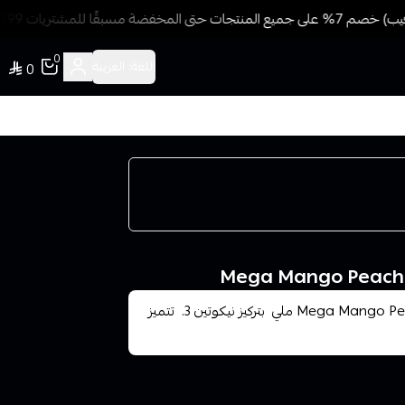
ة مسبقًا للمشتريات 499 ريال + شحن وتوصيل مجاني
0
اللغة:
العربية
0
تُقدم نكهة فيب ميجا مانجو خوخ بارد Mega Mango Peach Ice Vape 60 ملي بتركيز نيكوتين 3. تتميز