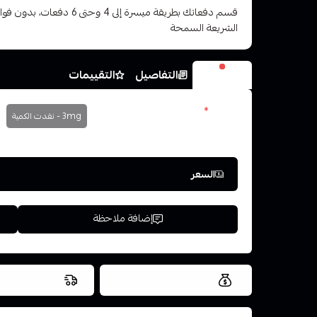
قسم دفعاتك بطريقة ميسرة إلى 4 وح
الشريعة السمحة
الخيارات
التفاصيل
التقييمات
نكوتين
*
3mg - نفدت الكمية
اختر
السعر
إضافة ملاحظة
العروض والشحن مجاني
شحن سريع في ن
اسحب و افلت ال
استعراض